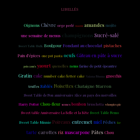
LIBELLÉS
amandes
Chèvre
Oignons
mojito
orge perlé
naans
champignons
Sucré-salé
une semaine de menus
Fondant au chocolat
Boulgour
pistaches
Sweet Table Hulk
oeufs
Gâteau en pâte à sucre
Pain d'épices
one pot pasta
yaourt
quenelles
nems
farine de petit épeautre
pois cassés
Gratin
cake
gnocchis
number cake/letter cake
Vaiana/Moana
Noisettes
Sablés
Chataigne/Marron
truffes
Sweet Table de Non anniversaire Alice au pays des merveilles
Chou-fleur
bonbon
Harry Potter
scones
bruschetta
whoopies pie
Sweet table Anniversaire La Belle et la Bête
Sweet Table Nemo
Poireaux
entremet
miel
Pêches
Sweet Table Minnie
far
carottes
Pâtes
tarte
riz
mascarpone
Chou