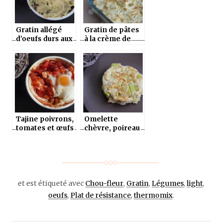
Gratin allégé
Gratin de pâtes
d’oeufs durs aux
à la crème de
champignons
chou-fleur au
(au thermomix
thermomix ou
ou sans)
sans
Tajine poivrons,
Omelette
tomates et œufs
chèvre, poireau
au thermomix ou
et aneth au
sans
thermomix ou
sans
et est étiqueté avec
Chou-fleur
,
Gratin
,
Légumes
,
light
,
oeufs
,
Plat de résistance
,
thermomix
.