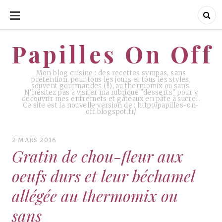
ALLER
AU
CONTENU
Papilles On Off
Papilles On Off
Mon blog cuisine : des recettes sympas, sans
prétention, pour tous les jours et tous les styles,
souvent gourmandes (!!), au thermomix ou sans.
N'hésitez pas à visiter ma rubrique "desserts" pour y
découvrir mes entremets et gâteaux en pâte à sucre…
Ce site est la nouvelle version de : http://papilles-on-
off.blogspot.fr/
2 MARS 2016
Gratin de chou-fleur aux
oeufs durs et leur béchamel
allégée au thermomix ou
sans