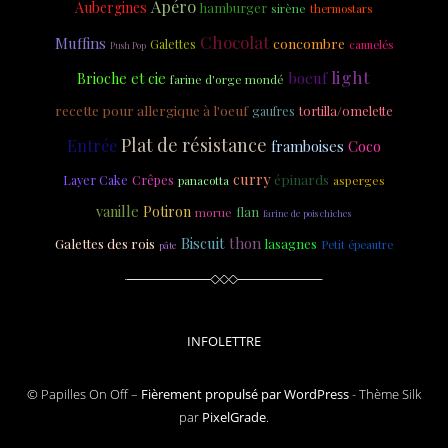
Apéro
Aubergines
hamburger
sirène
thermostars
Chocolat
Muffins
concombre
Galettes
cannelés
Push Pop
light
boeuf
Brioche et cie
farine d'orge mondé
recette pour allergique à l'oeuf
tortilla/omelette
gaufres
Plat de résistance
Entrée
Coco
framboises
curry
épinards
Layer Cake
Crêpes
asperges
panacotta
vanille
Potiron
flan
morue
farine de pois chiches
Biscuit
thon
Galettes des rois
lasagnes
Petit épeautre
pâte
INFOLETTRE
© Papilles On Off –
Fièrement propulsé par WordPress
-
Thème Silk
par
PixelGrade
.