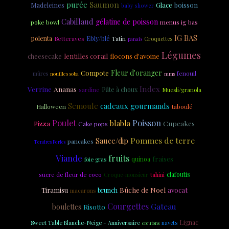
Saumon
purée
Madeleines
Glace
boisson
baby shower
Cabillaud
gélatine de poisson
poke bowl
menus ig bas
IG BAS
Ebly/blé
polenta
Tatin
Betteraves
Croquettes
panais
Légumes
cheesecake
lentilles corail
flocons d'avoine
Fleur d'oranger
Compote
fenouil
mûres
nouilles soba
mms
Index
Verrine
Ananas
Pâte à choux
sardine
Muesli/granola
Semoule
cadeaux gourmands
taboulé
Halloween
Poisson
Poulet
blabla
Cupcakes
Pizza
Cake pops
Pommes de terre
Sauce/dip
pancakes
Tendres Perles
Viande
fruits
fraises
quinoa
foie gras
sucre de fleur de coco
clafoutis
tahini
Croque-monsieur
Bûche de Noel
Tiramisu
avocat
brunch
macarons
Courgettes
Gateau
boulettes
Risotto
Lignac
Sweet Table Blanche-Neige - Anniversaire
navets
croutons