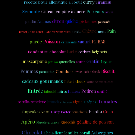
curry
recette pour allergique à l'oeuf
Tiramisu
Semoule
Poireaux
Gâteau en pâte à sucre
soja
citron
Ananas
quiche
pralin
pistaches
pois cassés
Chèvre
Pain
navets
nems
Sweet Table Robot - Anniversaire robot
Poisson
purée
yaourt
IG BAS
croissants
tarte
Fondant au chocolat
cerises
beignets
mascarpone
Gratin
quenelles
Lignac
Dukan
pavlova
Biscuit
Pommes
Confiture
panacotta
sweet table shrek
cadeaux gourmands
Pâte à choux
farine de pois chiches
Entrée
Potiron
fraises
taboulé
soufflé
mûres
Tomates
tortilla/omelette
Figue
Crêpes
brunch
rutabaga
Coco
Cupcakes
Ricotta
veau
Harry Potter
bruschetta
Apéro
gélatine de poisson
gnocchis
Muesli/granola
Chocolat
Aubergines
Chou-fleur
lentilles corail