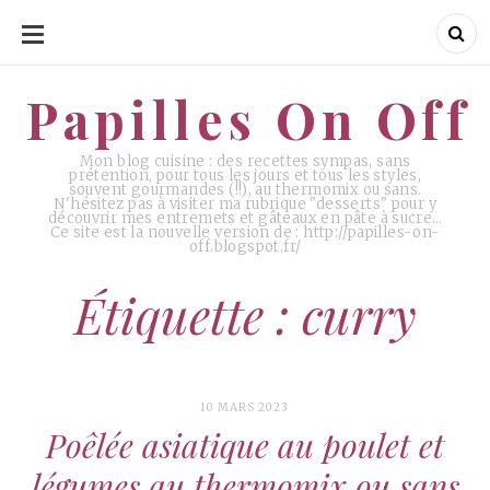
ALLER
AU
CONTENU
Papilles On Off
Papilles On Off
Mon blog cuisine : des recettes sympas, sans
prétention, pour tous les jours et tous les styles,
souvent gourmandes (!!), au thermomix ou sans.
N'hésitez pas à visiter ma rubrique "desserts" pour y
découvrir mes entremets et gâteaux en pâte à sucre…
Ce site est la nouvelle version de : http://papilles-on-
off.blogspot.fr/
Étiquette : curry
10 MARS 2023
Poêlée asiatique au poulet et
légumes au thermomix ou sans