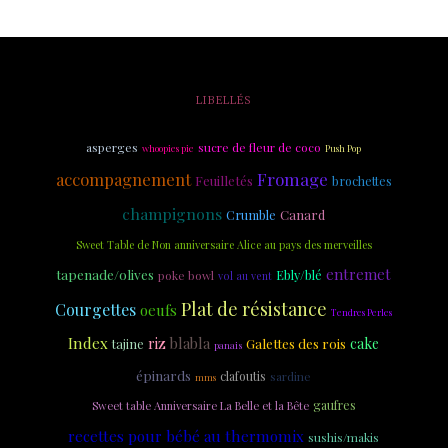
LIBELLÉS
asperges
sucre de fleur de coco
whoopies pie
Push Pop
accompagnement
Fromage
Feuilletés
brochettes
champignons
Crumble
Canard
Sweet Table de Non anniversaire Alice au pays des merveilles
entremet
tapenade/olives
Ebly/blé
poke bowl
vol au vent
Plat de résistance
Courgettes
oeufs
Tendres Perles
Index
riz
blabla
Galettes des rois
cake
tajine
panais
épinards
clafoutis
sardine
mms
gaufres
Sweet table Anniversaire La Belle et la Bête
recettes pour bébé au thermomix
sushis/makis