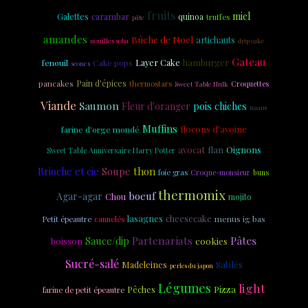
fruits
miel
carambar
Galettes
quinoa
truffes
pâte
amandes
Bûche de Noel
artichauts
nouilles soba
drip cake
Gateau
Layer Cake
hamburger
fenouil
Cake pops
scones
Pain d'épices
pancakes
thermostars
Croquettes
Sweet Table Hulk
Viande
Saumon
Fleur d'oranger
pois chiches
naans
Muffins
flocons d'avoine
farine d'orge mondé
avocat
flan
Oignons
Sweet Table Anniversaire Harry Potter
Soupe
thon
Brioche et cie
foie gras
Croque-monsieur
buns
thermomix
boeuf
Agar-agar
Chou
mojito
lasagnes
cheesecake
menus ig bas
Petit épeautre
cannelés
Partenariats
Pâtes
Sauce/dip
cookies
boisson
Sucré-salé
Sablés
Madeleines
perles du japon
Légumes
light
Pizza
Pêches
farine de petit épeautre