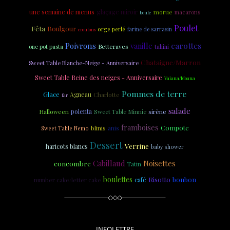
une semaine de menus
glaçage miroir
morue
macarons
boule
Poulet
Fêta
Boulgour
orge perlé
farine de sarrasin
croutons
carottes
Poivrons
vanille
one pot pasta
Betteraves
tahini
Chataigne/Marron
Sweet Table Blanche-Neige - Anniversaire
Sweet Table Reine des neiges - Anniversaire
Vaiana/Moana
Pommes de terre
Glace
Agneau
Charlotte
far
salade
polenta
sirène
Halloween
Sweet Table Minnie
framboises
Compote
anis
blinis
Sweet Table Nemo
Dessert
Verrine
haricots blancs
baby shower
Cabillaud
Noisettes
concombre
Tatin
boulettes
Risotto
bonbon
café
number cake/letter cake
INFOLETTRE