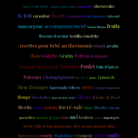
cheesecake
panacotta
Sweet Table Robot - Anniversaire robot
IG BAS
Biscuit
carambar
taboulé
Croquettes
Petit épeautre
accompagnement
fruits
mascarpone
Vaiana/Moana
flocons d'avoine
tortilla/omelette
recettes pour bébé au thermomix
pralin
brunch
thon
Gratin
boulettes
Potiron
Boulgour
Tomates
Poulet
Fondant au chocolat
Pain d'épices
champignons
Poireaux
épinards
foie gras
boule
curry
Fleur d'oranger
tapenade/olives
Croque-monsieur
Soupe
Chèvre
Bûche de Noel
brochettes
anis
macarons
Sucré-salé
Ricotta
Risotto
sirène
polenta
blinis
Push Pop
miel
veau
bonbon
quenelles
menus ig bas
asperges
naans
Sweet Table de Non anniversaire Alice au pays des merveilles
oeufs
vanille
Crumble
Madeleines
Compote
Betteraves