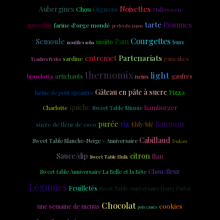
Noisettes
Aubergines
Oignons
Chou
Halloween
tarte
Pommes
gnocchis
farine d'orge mondé
perles du japon
Courgettes
Semoule
Pain
mojito
nouilles soba
buns
Partenariats
entremet
sardine
pancakes
Tendres Perles
thermomix
light
artichauts
gaufres
nems
bruschetta
Gâteau en pâte à sucre
Pizza
farine de petit épeautre
quiche
hamburger
Charlotte
Sweet Table Minnie
Saumon
purée
riz
Ebly/blé
sucre de fleur de coco
Cabillaud
Sweet Table Blanche-Neige - Anniversaire
Dukan
citron
Sauce/dip
flan
Sweet Table Hulk
Chou-fleur
Sweet table Anniversaire La Belle et la Bête
Légumes
Feuilletés
Sweet Table Anniversaire Harry Potter
Chocolat
cookies
une semaine de menus
pois cassés