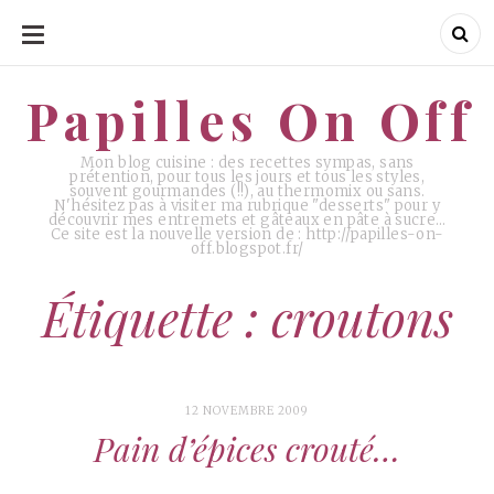
ALLER
AU
CONTENU
Papilles On Off
Papilles On Off
Mon blog cuisine : des recettes sympas, sans
prétention, pour tous les jours et tous les styles,
souvent gourmandes (!!), au thermomix ou sans.
N'hésitez pas à visiter ma rubrique "desserts" pour y
découvrir mes entremets et gâteaux en pâte à sucre…
Ce site est la nouvelle version de : http://papilles-on-
off.blogspot.fr/
Étiquette : croutons
12 NOVEMBRE 2009
Pain d’épices crouté…