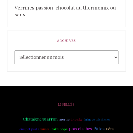
Verrines passion-chocolat au thermomix ou
sans
ARCHIVES
LIBELLÉS
Chataigne/Marron
morue
drip cake
farine de pois chiches
Pâtes
pois chiches
Fêta
Cake pops
one pot pasta
mûres