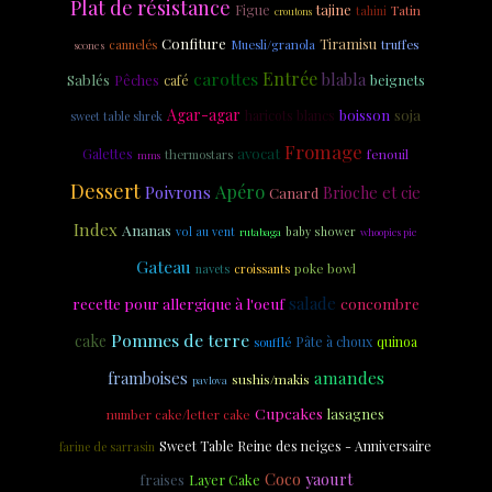
Plat de résistance
Figue
tajine
Tatin
tahini
croutons
Confiture
Tiramisu
cannelés
Muesli/granola
truffes
scones
carottes
Entrée
blabla
Sablés
beignets
Pêches
café
Agar-agar
soja
boisson
haricots blancs
sweet table shrek
Fromage
avocat
Galettes
fenouil
thermostars
mms
Dessert
Apéro
Poivrons
Brioche et cie
Canard
Index
Ananas
vol au vent
baby shower
rutabaga
whoopies pie
Gateau
poke bowl
navets
croissants
salade
recette pour allergique à l'oeuf
concombre
Pommes de terre
cake
Pâte à choux
quinoa
soufflé
amandes
framboises
sushis/makis
pavlova
Cupcakes
lasagnes
number cake/letter cake
Sweet Table Reine des neiges - Anniversaire
farine de sarrasin
Coco
yaourt
fraises
Layer Cake