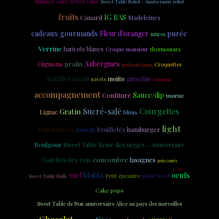
number cake/letter cake
Sweet Table Robot - Anniversaire robot
fruits
IG BAS
Canard
Madeleines
cadeaux gourmands
purée
Fleur d'oranger
mûres
Verrine
haricots blancs
thermostars
Croque-monsieur
Aubergines
Oignons
pralin
Croquettes
perles du japon
lentilles corail
mojito
gnocchis
navets
rutabaga
accompagnement
Sauce/dip
Confiture
morue
Sucré-salé
Courgettes
Gratin
Lignac
blinis
light
Feuilletés
avocat
hamburger
Pain d'épices
Boulgour
Sweet Table Reine des neiges - Anniversaire
Galettes des rois
concombre
lasagnes
pois cassés
blabla
oeufs
miel
poke bowl
Petit épeautre
Sweet Table Hulk
Cake pops
Sweet Table de Non anniversaire Alice au pays des merveilles
Chocolat