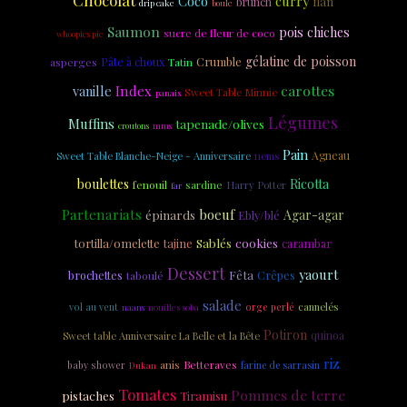
Coco
curry
flan
brunch
drip cake
boule
Saumon
pois chiches
sucre de fleur de coco
whoopies pie
gélatine de poisson
Crumble
asperges
Pâte à choux
Tatin
carottes
vanille
Index
Sweet Table Minnie
panais
Légumes
Muffins
tapenade/olives
croutons
mms
Pain
Agneau
Sweet Table Blanche-Neige - Anniversaire
nems
boulettes
Ricotta
fenouil
sardine
Harry Potter
far
Partenariats
boeuf
épinards
Agar-agar
Ebly/blé
Sablés
cookies
tortilla/omelette
tajine
carambar
Dessert
yaourt
Fêta
brochettes
Crêpes
taboulé
salade
cannelés
vol au vent
nouilles soba
orge perlé
naans
Potiron
quinoa
Sweet table Anniversaire La Belle et la Bête
riz
anis
Betteraves
baby shower
Dukan
farine de sarrasin
Tomates
Pommes de terre
pistaches
Tiramisu