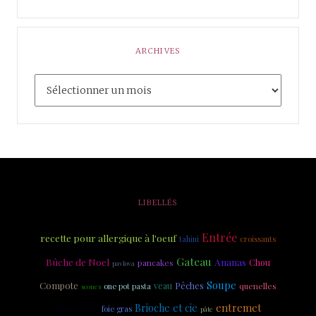
ARCHIVES
LIBELLÉS
Entrée
recette pour allergique à l'oeuf
tahini
croissants
Gateau
Bûche de Noel
Ananas
Chou
pancakes
pavlova
Soupe
Compote
veau
Pêches
quenelles
one pot pasta
scones
entremet
Brioche et cie
Chou-fleur
foie gras
pâte