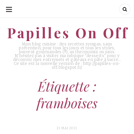
ALLER
AU
CONTENU
Papilles On Off
Papilles On Off
Mon blog cuisine : des recettes sympas, sans
prétention, pour tous les jours et tous les styles,
souvent gourmandes (!!), au thermomix ou sans.
N'hésitez pas à visiter ma rubrique "desserts" pour y
découvrir mes entremets et gâteaux en pâte à sucre…
Ce site est la nouvelle version de : http://papilles-on-
off.blogspot.fr/
Étiquette :
framboises
21 MAI 2021