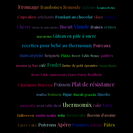
Fromage
Semoule
framboises
clafoutis
Tendres Perles
Cupcakes
Fondant au chocolat
artichauts
Glace
Push Pop
Viande
Chèvre
Biscuit
fraises
cerises
farine de pois chiches
Gâteau en pâte à sucre
macarons
recettes pour bébé au thermomix
Poireaux
mascarpone
beignets
Pizza
gaufres
Sweet Table Nemo
Poulet
menus ig bas
café
farine de petit épeautre
Vaiana/Moana
bonbon
Sweet Table Anniversaire Harry Potter
Plat de résistance
Poisson
Chataigne/Marron
quiche
Risotto
boisson
Figue
truffes
Muesli/granola
thermomix
tarte
cake
panacotta
sweet table shrek
soja
cheesecake
flocons d'avoine
sushis/makis
Halloween
Apéro
Pâtes
Poivrons
Pommes
Layer Cake
polenta