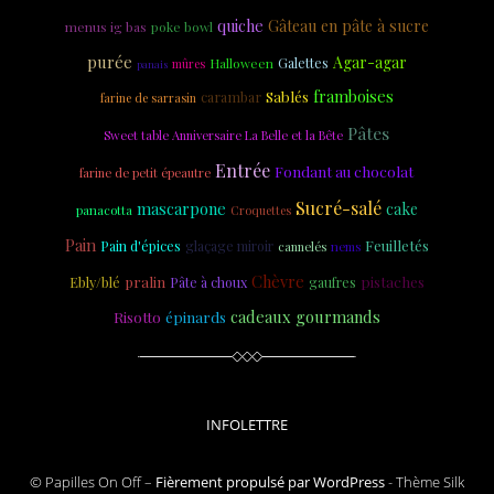
quiche
Gâteau en pâte à sucre
menus ig bas
poke bowl
purée
Agar-agar
Galettes
Halloween
panais
mûres
Sablés
framboises
carambar
farine de sarrasin
Pâtes
Sweet table Anniversaire La Belle et la Bête
Entrée
Fondant au chocolat
farine de petit épeautre
Sucré-salé
mascarpone
cake
panacotta
Croquettes
Pain
Feuilletés
Pain d'épices
glaçage miroir
cannelés
nems
Chèvre
Ebly/blé
pralin
pistaches
Pâte à choux
gaufres
cadeaux gourmands
Risotto
épinards
INFOLETTRE
© Papilles On Off –
Fièrement propulsé par WordPress
-
Thème Silk