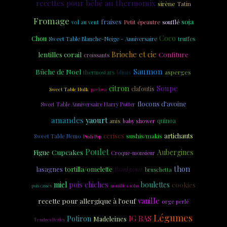
recettes pour bébé au thermomix
sirène
Tatin
Fromage
soja
fraises
Petit épeautre
soufflé
vol au vent
Coco
Chou
Sweet Table Blanche-Neige - Anniversaire
truffes
Brioche et cie
lentilles corail
Confiture
croissants
Saumon
Bûche de Noel
asperges
thermostars
blinis
citron
Soupe
clafoutis
Sweet Table Hulk
pavlova
flocons d'avoine
Sweet Table Anniversaire Harry Potter
amandes
yaourt
anis
quinoa
baby shower
cerises
artichauts
sushis/makis
Sweet Table Nemo
Push Pop
Poulet
Cupcakes
Aubergines
Figue
Croque-monsieur
thon
lasagnes
tortilla/omelette
Boulgour
bruschetta
miel
pois chiches
boulettes
cookies
nouilles soba
pois cassés
vanille
recette pour allergique à l'oeuf
orge perlé
Légumes
IG BAS
Potiron
Madeleines
Tendres Perles