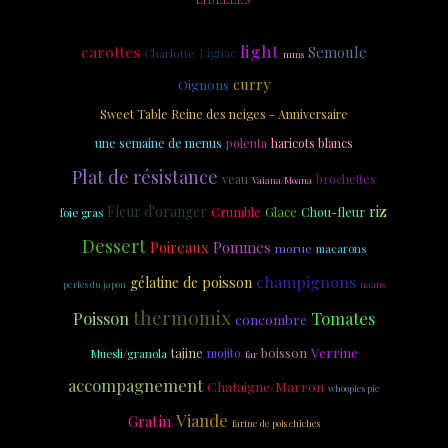
light
carottes
Semoule
Charlotte
Lignac
mms
curry
Oignons
Sweet Table Reine des neiges - Anniversaire
une semaine de menus
polenta
haricots blancs
Plat de résistance
veau
brochettes
Vaiana/Moana
riz
Fleur d'oranger
Crumble
Glace
Chou-fleur
foie gras
Dessert
Poireaux
Pommes
morue
macarons
champignons
gélatine de poisson
perles du japon
naans
thermomix
Poisson
Tomates
concombre
Verrine
tajine
boisson
mojito
Muesli/granola
far
accompagnement
Chataigne/Marron
whoopies pie
Viande
Gratin
farine de pois chiches