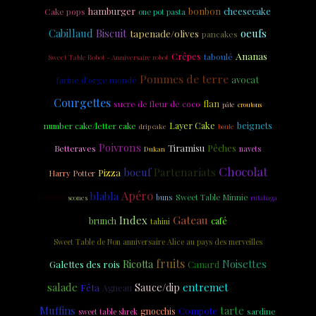
hamburger
bonbon
cheesecake
Cake pops
one pot pasta
Cabillaud
Biscuit
oeufs
tapenade/olives
pancakes
Ananas
Crêpes
taboulé
Sweet Table Robot - Anniversaire robot
Pommes de terre
avocat
farine d'orge mondé
Courgettes
flan
sucre de fleur de coco
pâte
croutons
Layer Cake
beignets
number cake/letter cake
drip cake
boule
Poivrons
Tiramisu
Pêches
Betteraves
navets
Dukan
Chocolat
Partenariats
boeuf
Pizza
Harry Potter
Apéro
blabla
fenouil
Sweet Table Minnie
scones
buns
rutabaga
Gateau
Index
brunch
café
tahini
Sweet Table de Non anniversaire Alice au pays des merveilles
fruits
Noisettes
Galettes des rois
Ricotta
Canard
salade
entremet
Fêta
Sauce/dip
Agneau
quenelles
Muffins
tarte
Compote
gnocchis
sardine
sweet table shrek