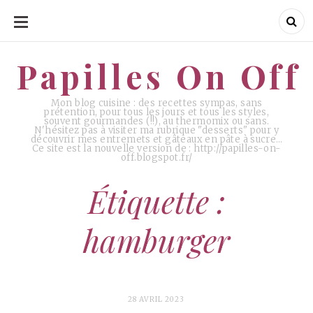
ALLER
AU
CONTENU
Papilles On Off
Papilles On Off
Mon blog cuisine : des recettes sympas, sans
prétention, pour tous les jours et tous les styles,
souvent gourmandes (!!), au thermomix ou sans.
N'hésitez pas à visiter ma rubrique "desserts" pour y
découvrir mes entremets et gâteaux en pâte à sucre…
Ce site est la nouvelle version de : http://papilles-on-
off.blogspot.fr/
Étiquette :
hamburger
28 AVRIL 2023