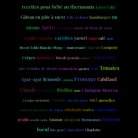
recettes pour bébé au thermomix
Layer Cake
riz
Gâteau en pâte à sucre
hamburger
Pâte à choux
Apéro
clafoutis
sucre de fleur de coco
Croquettes
carottes
yaourt
tortilla/omelette
café
tahini
boule
Compote
Agneau
Sweet Table Blanche-Neige - Anniversaire
Courgettes
Crêpes
Betteraves
Muesli/granola
panais
Tomates
veau
une semaine de menus
Tendres Perles
pavlova
Fromage
Semoule
Cabillaud
Agar-agar
croutons
Viande
Muffins
Chataigne/Marron
brochettes
anis
miel
Crumble
quenelles
one pot pasta
Croque-monsieur
concombre
artichauts
truffes
Dukan
farine de pois chiches
far
Poivrons
Ananas
pralin
thermostars
nouilles soba
vol au vent
boeuf
Cupcakes
Charlotte
foie gras