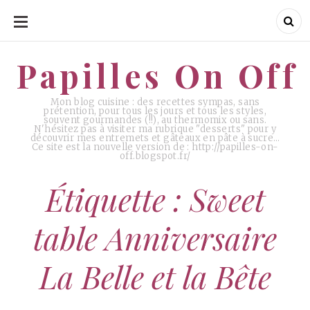
ALLER
AU
CONTENU
Papilles On Off
Papilles On Off
Mon blog cuisine : des recettes sympas, sans
prétention, pour tous les jours et tous les styles,
souvent gourmandes (!!), au thermomix ou sans.
N'hésitez pas à visiter ma rubrique "desserts" pour y
découvrir mes entremets et gâteaux en pâte à sucre…
Ce site est la nouvelle version de : http://papilles-on-
off.blogspot.fr/
Étiquette : Sweet
table Anniversaire
La Belle et la Bête