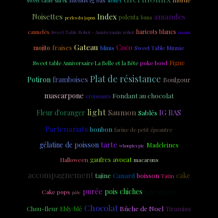
sweet table shrek
scones
amandes
Noisettes
Index
polenta
buns
perles du japon
haricots blancs
cannelés
Sweet Table Robot - Anniversaire robot
naans
Gateau
Coco
fraises
mojito
blinis
Sweet Table Minnie
Figue
poke bowl
Sweet table Anniversaire La Belle et la Bête
Plat de résistance
Potiron
framboises
Boulgour
mascarpone
Fondant au chocolat
croissants
light
Saumon
IG BAS
Fleur d'oranger
Sablés
Partenariats
bonbon
farine de petit épeautre
tarte
gélatine de poisson
Madeleines
whoopies pie
avocat
gaufres
Halloween
macarons
accompagnement
cake
tajine
Canard
boisson
Tatin
purée
pois chiches
Cake pops
baby shower
pâte
Chocolat
Bûche de Noel
Chou-fleur
Ebly/blé
Tiramisu