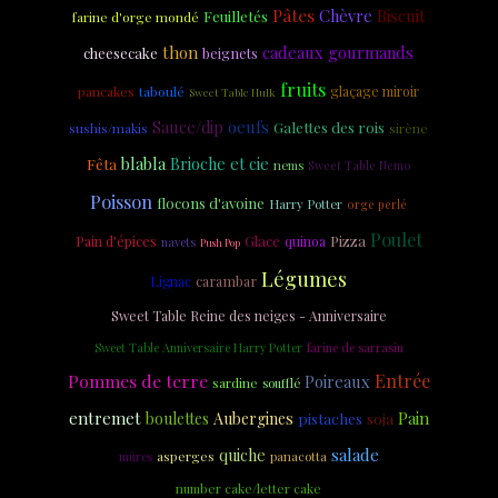
Pâtes
Chèvre
Biscuit
Feuilletés
farine d'orge mondé
thon
cadeaux gourmands
cheesecake
beignets
fruits
taboulé
glaçage miroir
pancakes
Sweet Table Hulk
oeufs
Sauce/dip
Galettes des rois
sushis/makis
sirène
blabla
Fêta
Brioche et cie
nems
Sweet Table Nemo
Poisson
flocons d'avoine
Harry Potter
orge perlé
Poulet
Glace
Pizza
Pain d'épices
quinoa
navets
Push Pop
Légumes
carambar
Lignac
Sweet Table Reine des neiges - Anniversaire
Sweet Table Anniversaire Harry Potter
farine de sarrasin
Pommes de terre
Entrée
Poireaux
sardine
soufflé
entremet
Pain
boulettes
Aubergines
soja
pistaches
salade
quiche
asperges
panacotta
mûres
number cake/letter cake