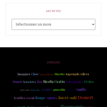
ARCHIVES
LIBELLÉS
Risotto
tapenade/olives
lasagnes
Chou
Vaiana/Moana
Gratin
Ricotta
flan
brunch
Pêches
Petit épeautre
bruschetta
vanille
cookies
gnocchis
fenouil
drip cake
pois cassés
Dessert
Sucré-salé
Soupe
lentilles corail
Galettes
thermomix
menus ig bas
morue