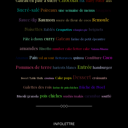
riz
Gâteau en pâte à sucre
anis
Harry Potter
Sucré-salé
Poireaux
lasagnes
une semaine de menus
Saumon
Semoule
Sauce/dip
sucre de fleur de coco
Noisettes
Sablés
beignets
Croquettes
whoopies pie
Gateau
curry
Pâte à choux
farine de petit épeautre
amandes
Risotto
number cake/letter cake
Vaiana/Moana
Pain
Coco
Ananas
Confiture
quinoa
Betteraves
vol au vent
Pommes de terre
Entrée
hamburger
haricots blancs
Dessert
Cake pops
croissants
Sweet Table Hulk
croutons
Galettes des rois
Bûche de Noel
farine de pois chiches
pois chiches
carambar
sushis/makis
Muesli/granola
soufflé
INFOLETTRE