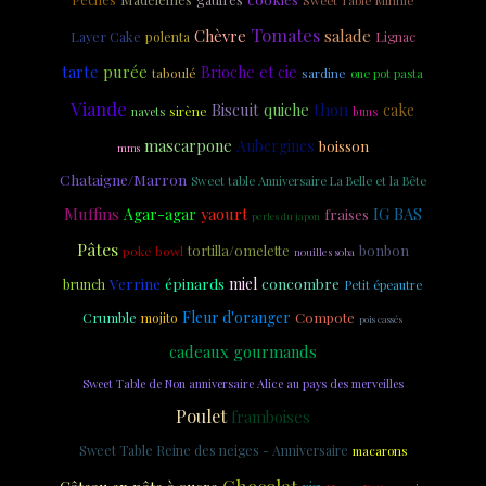
Sweet Table Minnie
Tomates
Chèvre
salade
Layer Cake
polenta
Lignac
tarte
purée
Brioche et cie
taboulé
sardine
one pot pasta
Viande
Biscuit
thon
quiche
cake
sirène
navets
buns
mascarpone
Aubergines
boisson
mms
Chataigne/Marron
Sweet table Anniversaire La Belle et la Bête
Muffins
yaourt
IG BAS
Agar-agar
fraises
perles du japon
Pâtes
tortilla/omelette
bonbon
poke bowl
nouilles soba
Verrine
épinards
miel
concombre
brunch
Petit épeautre
Fleur d'oranger
Crumble
Compote
mojito
pois cassés
cadeaux gourmands
Sweet Table de Non anniversaire Alice au pays des merveilles
Poulet
framboises
Sweet Table Reine des neiges - Anniversaire
macarons
Chocolat