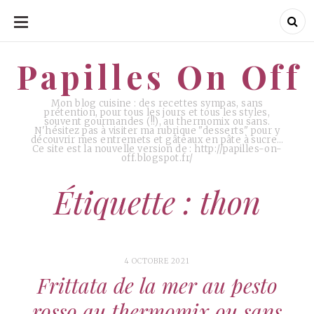
ALLER
AU
CONTENU
Papilles On Off
Papilles On Off
Mon blog cuisine : des recettes sympas, sans
prétention, pour tous les jours et tous les styles,
souvent gourmandes (!!), au thermomix ou sans.
N'hésitez pas à visiter ma rubrique "desserts" pour y
découvrir mes entremets et gâteaux en pâte à sucre…
Ce site est la nouvelle version de : http://papilles-on-
off.blogspot.fr/
Étiquette : thon
4 OCTOBRE 2021
Frittata de la mer au pesto
rosso au thermomix ou sans