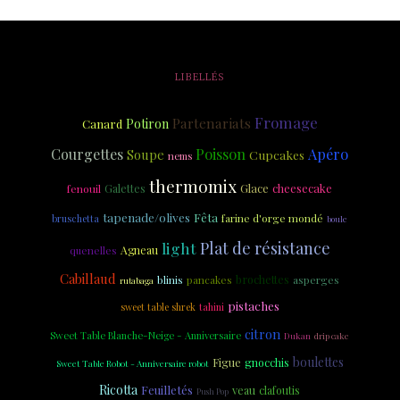
LIBELLÉS
Fromage
Partenariats
Potiron
Canard
Poisson
Courgettes
Apéro
Soupe
Cupcakes
nems
thermomix
Glace
cheesecake
fenouil
Galettes
tapenade/olives
Fêta
farine d'orge mondé
bruschetta
boule
Plat de résistance
light
quenelles
Agneau
Cabillaud
brochettes
asperges
blinis
pancakes
rutabaga
pistaches
tahini
sweet table shrek
citron
Sweet Table Blanche-Neige - Anniversaire
Dukan
drip cake
boulettes
Figue
gnocchis
Sweet Table Robot - Anniversaire robot
Ricotta
Feuilletés
veau
clafoutis
Push Pop