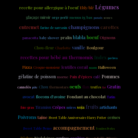
Légumes
recette pour allergique à l'oeuf
Ebly/blé
glaçage miroir
menus ig bas
orge perlé
panais
scones
champignons
carottes
entremet
farine de sarrasin
blabla
boeuf
pralin
Oignons
panacotta
baby shower
vanille
Chou-fleur
Boulgour
Charlotte
recettes pour bébé au thermomix
Index
pavlova
Pizza
lentilles corail
Halloween
Croque-monsieur
naans
gélatine de poisson
Pommes
morue
Pain d'épices
café
oeufs
Gratin
flan
Chou
cannelés
thermostars
truffes
pâte
far
Fondant au chocolat
avocat
flocons d'avoine
Tatin
fruits
soja
Tiramisu
Crêpes
artichauts
foie gras
mûres
Poivrons
tajine
cerises
Sweet Table Anniversaire Harry Potter
accompagnement
Sweet Table Nemo
Tendres Perles
cookies
Madeleines
Pêches
gaufres