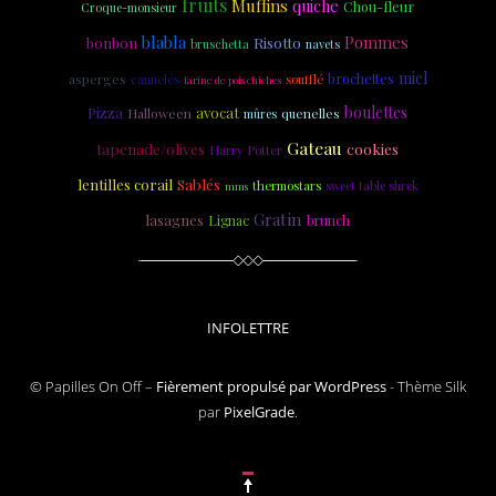
fruits
Muffins
quiche
Chou-fleur
Croque-monsieur
blabla
Risotto
Pommes
bonbon
navets
bruschetta
miel
brochettes
asperges
cannelés
soufflé
farine de pois chiches
boulettes
Pizza
avocat
quenelles
Halloween
mûres
Gateau
tapenade/olives
cookies
Harry Potter
Sablés
lentilles corail
thermostars
sweet table shrek
mms
Gratin
lasagnes
Lignac
brunch
INFOLETTRE
© Papilles On Off –
Fièrement propulsé par WordPress
-
Thème Silk
par
PixelGrade
.