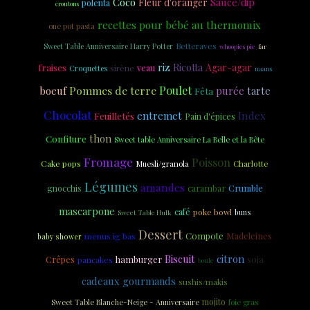
Coco
Fleur d'oranger
Sauce/dip
polenta
croutons
recettes pour bébé au thermomix
one pot pasta
Sweet Table Anniversaire Harry Potter
Betteraves
whoopies pie
far
riz
Ricotta
Agar-agar
fraises
veau
sirène
Croquettes
naans
Pommes de terre
Poulet
boeuf
purée
tarte
Fêta
Chocolat
entremet
Index
Feuilletés
Pain d'épices
thon
Confiture
Sweet table Anniversaire La Belle et la Bête
Fromage
Poisson
Cake pops
Charlotte
Muesli/granola
Légumes
amandes
carambar
Crumble
gnocchis
mascarpone
café
poke bowl
Sweet Table Hulk
buns
Dessert
Compote
Madeleines
menus ig bas
baby shower
Biscuit
citron
soja
Crêpes
hamburger
pancakes
boule
cadeaux gourmands
sushis/makis
mojito
Sweet Table Blanche-Neige - Anniversaire
foie gras