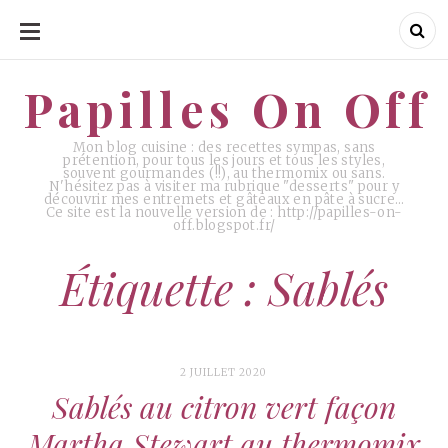
ALLER
AU
CONTENU
Papilles On Off
Papilles On Off
Mon blog cuisine : des recettes sympas, sans
prétention, pour tous les jours et tous les styles,
souvent gourmandes (!!), au thermomix ou sans.
N'hésitez pas à visiter ma rubrique "desserts" pour y
découvrir mes entremets et gâteaux en pâte à sucre…
Ce site est la nouvelle version de : http://papilles-on-
off.blogspot.fr/
Étiquette : Sablés
2 JUILLET 2020
Sablés au citron vert façon
Martha Stewart au thermomix