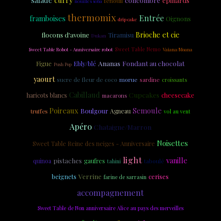
salade
curry
concombre
épinards
fenouil
nouilles soba
thermomix
Entrée
framboises
Oignons
drip cake
Brioche et cie
flocons d'avoine
Tiramisu
Dukan
Sweet Table Robot - Anniversaire robot
Sweet Table Nemo
Vaiana/Moana
Ananas
Fondant au chocolat
Figue
Ebly/blé
Push Pop
yaourt
sucre de fleur de coco
morue
sardine
croissants
Cabillaud
Cupcakes
cheesecake
haricots blancs
macarons
Poireaux
Semoule
Boulgour
Agneau
truffes
vol au vent
Apéro
Chataigne/Marron
Noisettes
Sweet Table Reine des neiges - Anniversaire
light
vanille
pistaches
quinoa
gaufres
taboulé
tahini
Verrine
beignets
cerises
farine de sarrasin
accompagnement
Sweet Table de Non anniversaire Alice au pays des merveilles