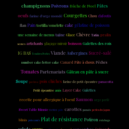
champignons
Pâtes
Poivrons
Bûche de Noel
Courgettes
oeufs
farine d'orge mondé
Chou
clafoutis
Pain
cake
gélatine de poisson
flan
tortilla/omelette
Chèvre
tajine
Glace
pralin
une semaine de menus
Tatin
Galettes des rois
artichauts
boisson
glaçage miroir
scones
Viande
Sucré-salé
IG BAS
Aubergines
Tendres Perles
Canard
Pâte à choux
Pêches
number cake/letter cake
Tomates
Partenariats
Gâteau en pâte à sucre
Soupe
pois chiches
farine de petit épeautre
panacotta
pavlova
Layer Cake
anis
Galettes
Petit épeautre
Saumon
recette pour allergique à l'oeuf
orge perlé
carottes
Sweet Table Minnie
nems
panais
pâte
perles du japon
Plat de résistance
Potiron
blinis
pois cassés
rutabaga