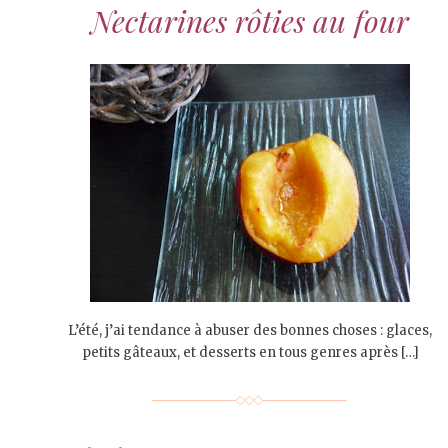
Nectarines rôties au four
L’été, j’ai tendance à abuser des bonnes choses : glaces,
petits gâteaux, et desserts en tous genres après […]