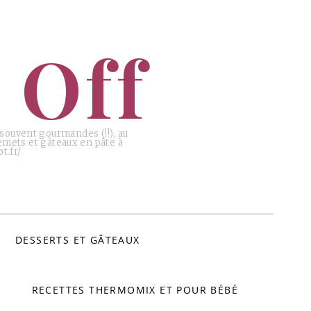
 Off
, souvent gourmandes (!!), au
emets et gâteaux en pâte à
t.fr/
DESSERTS ET GÂTEAUX
RECETTES THERMOMIX ET POUR BÉBÉ