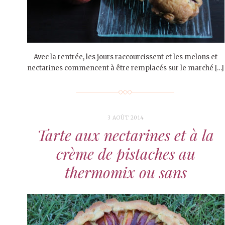
Avec la rentrée, les jours raccourcissent et les melons et
nectarines commencent à être remplacés sur le marché […]
3 AOÛT 2014
Tarte aux nectarines et à la
crème de pistaches au
thermomix ou sans