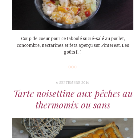
Coup de coeur pour ce taboulé sucré-salé au poulet,
concombre, nectarines et feta aperçu sur Pinterest. Les
goûts […]
6 SEPTEMBRE 2016
Tarte noisettine aux pêches au
thermomix ou sans