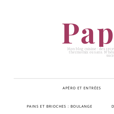
ALLER
AU
Pap
CONTENU
Mon blog cuisine : des rece
thermomix ou sans. N'hési
sucr
APÉRO ET ENTRÉES
PAINS ET BRIOCHES : BOULANGE
D