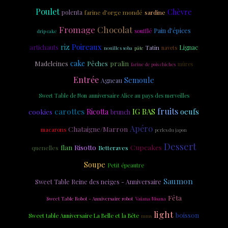
Poulet
Chèvre
polenta
farine d'orge mondé
sardine
Chocolat
Fromage
Pain d'épices
soufflé
drip cake
riz
Poireaux
artichauts
Tatin
Lignac
navets
nouilles soba
pâte
cake
Madeleines
pralin
Pêches
mûres
farine de pois chiches
Entrée
Semoule
Agneau
Sweet Table de Non anniversaire Alice au pays des merveilles
fruits
carottes
IG BAS
oeufs
cookies
Ricotta
brunch
Apéro
Chataigne/Marron
macarons
perles du japon
Dessert
Risotto
Cupcakes
flan
quenelles
Betteraves
Soupe
Petit épeautre
Saumon
Sweet Table Reine des neiges - Anniversaire
Fêta
Sweet Table Robot - Anniversaire robot
Vaiana/Moana
light
boisson
Sweet table Anniversaire La Belle et la Bête
mms