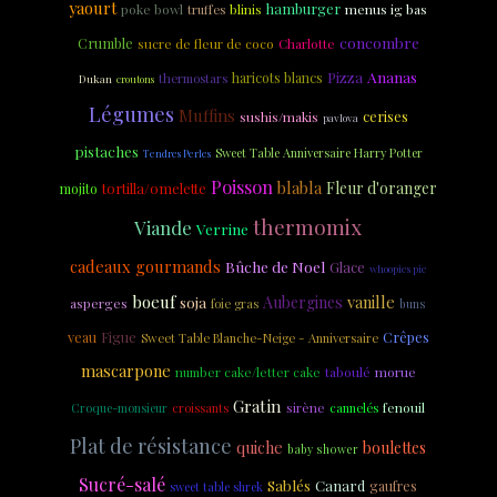
yaourt
hamburger
poke bowl
menus ig bas
truffes
blinis
concombre
Crumble
sucre de fleur de coco
Charlotte
Ananas
Pizza
haricots blancs
thermostars
Dukan
croutons
Légumes
Muffins
cerises
sushis/makis
pavlova
pistaches
Sweet Table Anniversaire Harry Potter
Tendres Perles
Poisson
blabla
Fleur d'oranger
tortilla/omelette
mojito
thermomix
Viande
Verrine
cadeaux gourmands
Bûche de Noel
Glace
whoopies pie
boeuf
vanille
soja
Aubergines
asperges
foie gras
buns
veau
Figue
Crêpes
Sweet Table Blanche-Neige - Anniversaire
mascarpone
taboulé
morue
number cake/letter cake
Gratin
sirène
fenouil
croissants
cannelés
Croque-monsieur
Plat de résistance
quiche
boulettes
baby shower
Sucré-salé
Sablés
Canard
gaufres
sweet table shrek