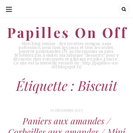
ALLER
AU
CONTENU
Papilles On Off
Papilles On Off
Mon blog cuisine : des recettes sympas, sans
prétention, pour tous les jours et tous les styles,
souvent gourmandes (!!), au thermomix ou sans.
N'hésitez pas à visiter ma rubrique "desserts" pour y
découvrir mes entremets et gâteaux en pâte à sucre…
Ce site est la nouvelle version de : http://papilles-on-
off.blogspot.fr/
Étiquette : Biscuit
30 DÉCEMBRE 2023
Paniers aux amandes /
Corbeilles aux amandes / Mini