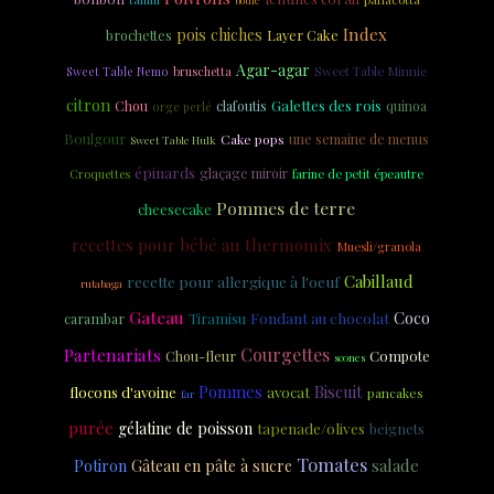
boule
Index
pois chiches
brochettes
Layer Cake
Agar-agar
Sweet Table Minnie
Sweet Table Nemo
bruschetta
citron
Galettes des rois
Chou
clafoutis
quinoa
orge perlé
Boulgour
Cake pops
une semaine de menus
Sweet Table Hulk
épinards
glaçage miroir
Croquettes
farine de petit épeautre
Pommes de terre
cheesecake
recettes pour bébé au thermomix
Muesli/granola
Cabillaud
recette pour allergique à l'oeuf
rutabaga
Gateau
Coco
Fondant au chocolat
carambar
Tiramisu
Partenariats
Courgettes
Chou-fleur
Compote
scones
Biscuit
Pommes
flocons d'avoine
avocat
pancakes
far
purée
gélatine de poisson
tapenade/olives
beignets
Tomates
salade
Potiron
Gâteau en pâte à sucre