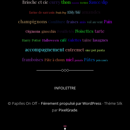
curry
thon
Brioche et cie
Sauce/dip
nems
naans
amandes
Ebly/blé
farine de sarrasin
Push Pop
champignons
Pain
Confiture
fraises
anis
vol au vent
Noisettes
tarte
Feuilletés
Oignons
gnocchis
tajine
lasagnes
café
Galettes
Harry Potter
Halloween
accompagnement
entremet
one pot pasta
Pâtes
framboises
miel
Pâte à choux
panais
pois cassés
INFOLETTRE
© Papilles On Off –
Fièrement propulsé par WordPress
-
Thème Silk
par
PixelGrade
.