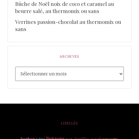
Bûche de Noël noix de coco et caramel au
beurre salé, au thermomix ou sans
Verrines passion-chocolat au thermomix ou
sans
ARCHIVES
LIBELLÉS
Poivrons
bonbon
lentilles corail
tahini
panacotta