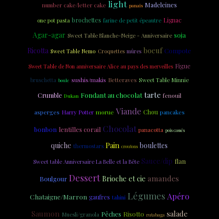
light
Madeleines
number cake/letter cake
panais
brochettes
Lignac
one pot pasta
farine de petit épeautre
Agar-agar
soja
Sweet Table Blanche-Neige - Anniversaire
boeuf
Ricotta
Compote
Croquettes
Sweet Table Nemo
mûres
Figue
Sweet Table de Non anniversaire Alice au pays des merveilles
sushis/makis
Betteraves
Sweet Table Minnie
bruschetta
boule
tarte
Fondant au chocolat
Crumble
fenouil
Dukan
Viande
asperges
morue
Chou
Harry Potter
pancakes
Chocolat
bonbon
lentilles corail
panacotta
pois cassés
Pain
quiche
boulettes
thermostars
croutons
Sauce/dip
flan
Sweet table Anniversaire La Belle et la Bête
Dessert
amandes
Brioche et cie
Boulgour
Légumes
Apéro
Chataigne/Marron
gaufres
tahini
Saumon
salade
Risotto
Pêches
Muesli/granola
rutabaga