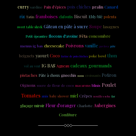
curry
pois chiches
pralin
Canard
Pain d'épices
sardine
riz
Biscuit
framboises
Ebly/blé
Tatin
clafoutis
polenta
Soupe
Gâteau en pâte à sucre
lasagnes
sweet table shrek
Fêta
concombre
flocons d'avoine
Petit épeautre
Poivrons
vanille
cheesecake
menus ig bas
pavlova
pâte
yaourt
Coco
thon
beignets
poke bowl
farine de pois chiches
IG BAS
cadeaux gourmands
Agneau
vol au vent
Potiron
pistaches
Pâte à choux
gnocchis
croissants
mms
Poulet
Oignons
sucre de fleur de coco
macarons
blinis
Tomates
miel
Crêpes
anis
baby shower
nouilles soba
far
Fleur d'oranger
Aubergines
glaçage miroir
Charlotte
Confiture