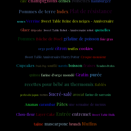
champignons
Noisettes
cerises
hamburger
café
Plat de résistance
Pommes de terre
Index
Verrine
Sweet Table Reine des neiges - Anniversaire
scones
Glace
quenelles
drip cake
Sweet Table Robot - Anniversaire robot
Pommes
Bûche de Noel
gélatine de poisson
foie gras
citron
cookies
truffes
orge perlé
Sweet Table Anniversaire Harry Potter
Croque-monsieur
Cupcakes
boisson
fraises
soufflé
navets
Push Pop
Tendres Perles
Gratin
purée
quinoa
farine d'orge mondé
recettes pour bébé au thermomix
Sablés
Sucré-salé
avocat
nems
farine de sarrasin
perles du japon
Pâtes
Ananas
carambar
une semaine de menus
Entrée
entremet
Chou-fleur
Layer Cake
Sweet Table Hulk
mascarpone
Muffins
tajine
brunch