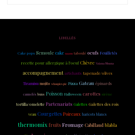
LIBELLÉS
Semoule
oeufs
cake
Feuilletés
Cake pops
taboulé
naans
Chèvre
recette pour allergique à l'oeuf
Vaiana/Moana
accompagnement
tapenade/olives
artichauts
Gateau
épinards
Tiramisu
Pizza
mojito
whoopies pie
Poisson
carottes
sirène
cannelés
Halloween
buns
Partenariats
Galettes des rois
tortilla/omelette
Galettes
Courgettes
Poireaux
veau
haricots blancs
thermomix
fruits
Fromage
Cabillaud
blabla