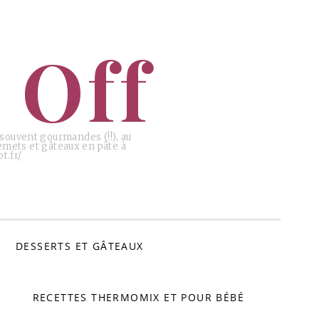
 Off
, souvent gourmandes (!!), au
emets et gâteaux en pâte à
t.fr/
DESSERTS ET GÂTEAUX
RECETTES THERMOMIX ET POUR BÉBÉ