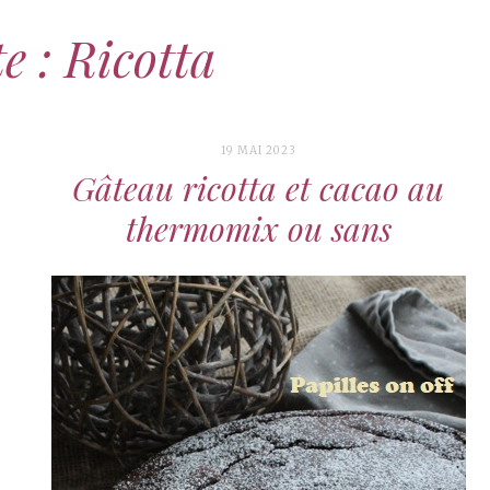
e : Ricotta
19 MAI 2023
Gâteau ricotta et cacao au
thermomix ou sans