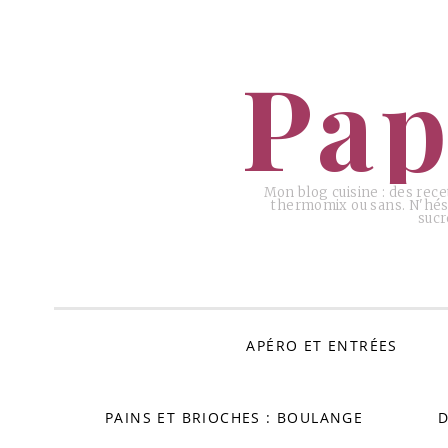
ALLER
AU
Pap
CONTENU
Mon blog cuisine : des rece
thermomix ou sans. N'hési
sucr
APÉRO ET ENTRÉES
PAINS ET BRIOCHES : BOULANGE
D