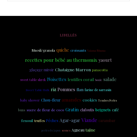
LIBELLÉS
quiche
Muesli/granola
croissants
Vaiana/Moana
recettes pour bébé au thermomix
yaourt
Chataigne/Marron
glaçage miroir
panacotta
Noisettes
salade
lentilles corail
sweet table shrek
boule
riz
Pommes
flan
Sweet Table Hulk
farine de sarrasin
amandes
cookies
Chou-fleur
baby shower
Tendres Perles
Gratin
beignets
sucre de fleur de coco
clafoutis
café
buns
Viande
Agar-agar
carambar
fenouil
Pêches
truffes
tajine
Agneau
scones
perles du japon