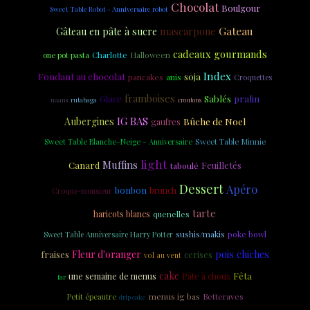
Chocolat
Boulgour
Sweet Table Robot - Anniversaire robot
Gateau
mascarpone
Gâteau en pâte à sucre
cadeaux gourmands
Charlotte
one pot pasta
Halloween
Index
Fondant au chocolat
soja
anis
pancakes
Croquettes
framboises
Sablés
Glace
pralin
naans
rutabaga
croutons
IG BAS
Aubergines
Bûche de Noel
gaufres
Sweet Table Blanche-Neige - Anniversaire
Sweet Table Minnie
light
Muffins
Feuilletés
Canard
taboulé
Dessert
Apéro
bonbon
brunch
Croque-monsieur
tarte
haricots blancs
quenelles
sushis/makis
poke bowl
Sweet Table Anniversaire Harry Potter
Fleur d'oranger
pois chiches
fraises
cerises
vol au vent
cake
Fêta
une semaine de menus
Pâte à choux
far
menus ig bas
Petit épeautre
Betteraves
drip cake