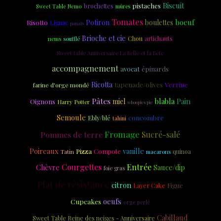
Biscuit
brochettes
pistaches
Sweet Table Nemo
mûres
Tomates
boeuf
Risotto
Potiron
boulettes
Lignac
panais
Brioche et cie
artichauts
Chou
nems
soufflé
Sweet table Anniversaire La Belle et la Bête
accompagnement
épinards
avocat
Ricotta
tapenade/olives
Verrine
farine d'orge mondé
Pâtes
blabla
Pain
miel
Oignons
Harry Potter
whoopies pie
Semoule
concombre
Ebly/blé
tahini
Fromage
Pommes de terre
Sucré-salé
Poireaux
vanille
Pizza
Compote
Tatin
quinoa
macarons
Courgettes
Entrée
Chèvre
Sauce/dip
foie gras
Plat de résistance
citron
Layer Cake
Figue
oeufs
Cupcakes
orge perlé
Cabillaud
Sweet Table Reine des neiges - Anniversaire