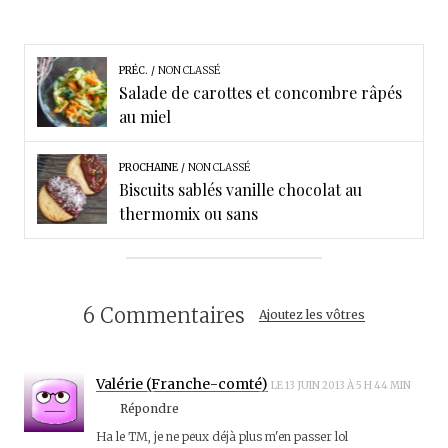
PRÉC.
NON CLASSÉ
Salade de carottes et concombre râpés
au miel
PROCHAINE
NON CLASSÉ
Biscuits sablés vanille chocolat au
thermomix ou sans
6 Commentaires
Ajoutez les vôtres
Valérie (Franche-comté)
LE 13 JUIN 2013 À 5 H 44 MIN
Répondre
Ha le TM, je ne peux déjà plus m'en passer lol