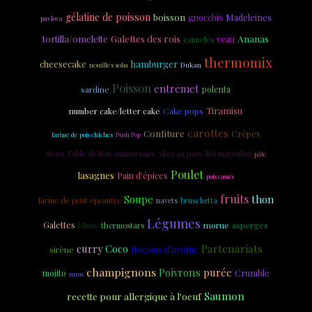
gélatine de poisson
boisson
Madeleines
gnocchis
pavlova
Galettes des rois
Ananas
tortilla/omelette
veau
cannelés
thermomix
cheesecake
hamburger
nouilles soba
Dukan
Poisson
entremet
polenta
sardine
Tiramisu
Cake pops
number cake/letter cake
carottes
Confiture
Crêpes
farine de pois chiches
Push Pop
Sweet Table de Non anniversaire Alice au pays des merveilles
pâte
Poulet
lasagnes
Pain d'épices
pois cassés
fruits
Soupe
thon
farine de petit épeautre
navets
bruschetta
Légumes
Galettes
morue
asperges
blinis
thermostars
Partenariats
curry
Coco
flocons d'avoine
sirène
champignons
Poivrons
purée
Crumble
mojito
mms
Saumon
recette pour allergique à l'oeuf