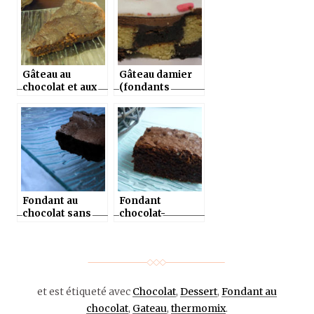
Gâteau au
Gâteau damier
chocolat et aux
(fondants
noisettes façon
chocolat et
brownie au
amande), pâte à
thermomix ou
sucre au
sans
thermomix ou
sans
Fondant au
Fondant
chocolat sans
chocolat-
farine au
noisettes au
thermomix ou
thermomix ou
sans
pas
et est étiqueté avec
Chocolat
,
Dessert
,
Fondant au
chocolat
,
Gateau
,
thermomix
.