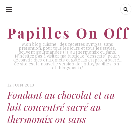
ALLER
AU
CONTENU
Papilles On Off
Papilles On Off
Mon blog cuisine : des recettes sympas, sans
prétention, pour tous les jours et tous les styles,
souvent gourmandes (!!), au thermomix ou sans.
N'hésitez pas à visiter ma rubrique "desserts" pour y
découvrir mes entremets et gâteaux en pâte à sucre…
Ce site est la nouvelle version de : http://papilles-on-
off.blogspot.fr/
12 JUIN 2013
Fondant au chocolat et au
lait concentré sucré au
thermomix ou sans