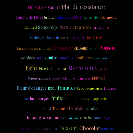
Plat de résistance
Noisettes
yaourt
salade
Bûche de Noel
Sablés
Compote
brunch
bruschetta
amandes
Biscuit
Sauce/dip
Canard
artichauts
Gateau
Saumon
Galettes des rois
naans
Fromage
Poisson
farine d'orge mondé
clafoutis
mûres
vanille
cookies
soja
Feuilletés
gnocchis
anis
morue
thermomix
light
Pâte à choux
panais
boule
Ebly/blé
Muesli/granola
cannelés
sweet table shrek
Tomates
Fleur d'oranger
miel
fraises
Croque-monsieur
fruits
hamburger
Pain d'épices
glaçage miroir
buns
IG BAS
Tiramisu
poke bowl
pancakes
cadeaux gourmands
oeufs
quiche
vol au vent
pâte
Dessert
Chocolat
Potiron
gaufres
Sweet Table Hulk