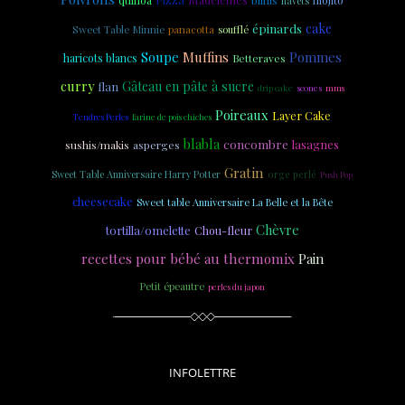
blinis
navets
épinards
cake
Sweet Table Minnie
panacotta
soufflé
Soupe
Muffins
Pommes
haricots blancs
Betteraves
curry
Gâteau en pâte à sucre
flan
drip cake
scones
mms
Poireaux
Layer Cake
Tendres Perles
farine de pois chiches
blabla
concombre
lasagnes
sushis/makis
asperges
Gratin
Sweet Table Anniversaire Harry Potter
orge perlé
Push Pop
cheesecake
Sweet table Anniversaire La Belle et la Bête
Chèvre
tortilla/omelette
Chou-fleur
recettes pour bébé au thermomix
Pain
Petit épeautre
perles du japon
INFOLETTRE