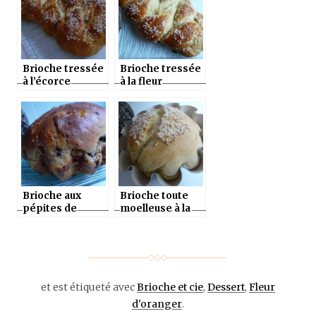
Brioche tressée
Brioche tressée
à l’écorce
à la fleur
d’oranges
d’oranger au
confites (au
thermomix ou
thermomix ou
pas !
en map)
Brioche aux
Brioche toute
pépites de
moelleuse à la
chocolat et
fleur d’oranger
oranges
confites
et est étiqueté avec
Brioche et cie
,
Dessert
,
Fleur
d'oranger
.