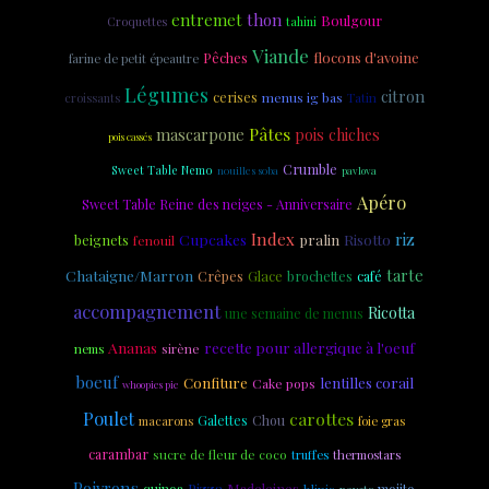
entremet
thon
Boulgour
Croquettes
tahini
Viande
flocons d'avoine
Pêches
farine de petit épeautre
Légumes
citron
cerises
menus ig bas
Tatin
croissants
Pâtes
mascarpone
pois chiches
pois cassés
Crumble
Sweet Table Nemo
nouilles soba
pavlova
Apéro
Sweet Table Reine des neiges - Anniversaire
Index
riz
Cupcakes
Risotto
beignets
pralin
fenouil
tarte
Chataigne/Marron
Crêpes
Glace
brochettes
café
accompagnement
Ricotta
une semaine de menus
Ananas
recette pour allergique à l'oeuf
sirène
nems
boeuf
Confiture
lentilles corail
Cake pops
whoopies pie
Poulet
carottes
Galettes
Chou
macarons
foie gras
carambar
sucre de fleur de coco
truffes
thermostars
Poivrons
Pizza
Madeleines
quinoa
mojito