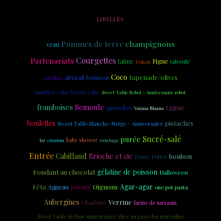
LIBELLÉS
Pommes de terre
champignons
veau
Partenariats
Courgettes
tajine
Figue
taboulé
Dukan
Coco
tapenade/olives
avocat
boisson
sardine
number cake/letter cake
Sweet Table Robot - Anniversaire robot
Semoule
framboises
quenelles
Lignac
Vaiana/Moana
boulettes
pistaches
Sweet Table Blanche-Neige - Anniversaire
Sucré-salé
purée
baby shower
far
croutons
rutabaga
Entrée
Cabillaud
Brioche et cie
bonbon
Harry Potter
Fondant au chocolat
gélatine de poisson
Halloween
Fêta
Agar-agar
Oignons
Agneau
polenta
one pot pasta
Aubergines
Verrine
Charlotte
farine de sarrasin
Sweet Table de Non anniversaire Alice au pays des merveilles