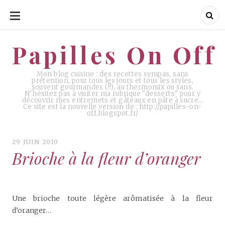
ALLER
AU
CONTENU
Papilles On Off
Papilles On Off
Mon blog cuisine : des recettes sympas, sans
prétention, pour tous les jours et tous les styles,
souvent gourmandes (!!), au thermomix ou sans.
N'hésitez pas à visiter ma rubrique "desserts" pour y
découvrir mes entremets et gâteaux en pâte à sucre…
Ce site est la nouvelle version de : http://papilles-on-
off.blogspot.fr/
29 JUIN 2010
Brioche à la fleur d’oranger
Une brioche toute légère arômatisée à la fleur
d’oranger…