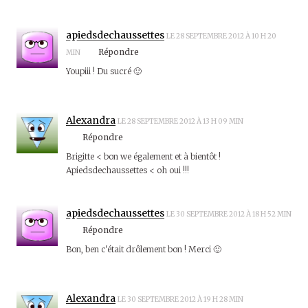
apiedsdechaussettes
LE 28 SEPTEMBRE 2012 À 10 H 20
Répondre
MIN
Youpiii ! Du sucré 🙂
Alexandra
LE 28 SEPTEMBRE 2012 À 13 H 09 MIN
Répondre
Brigitte < bon we également et à bientôt !
Apiedsdechaussettes < oh oui !!!
apiedsdechaussettes
LE 30 SEPTEMBRE 2012 À 18 H 52 MIN
Répondre
Bon, ben c'était drôlement bon ! Merci 🙂
Alexandra
LE 30 SEPTEMBRE 2012 À 19 H 28 MIN