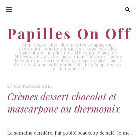
ALLER
AU
CONTENU
Papilles On Off
Papilles On Off
Mon blog cuisine : des recettes sympas, sans
prétention, pour tous les jours et tous les styles,
souvent gourmandes (!!), au thermomix ou sans.
N'hésitez pas à visiter ma rubrique "desserts" pour y
découvrir mes entremets et gâteaux en pâte à sucre…
Ce site est la nouvelle version de : http://papilles-on-
off.blogspot.fr/
27 SEPTEMBRE 2012
Crèmes dessert chocolat et
mascarpone au thermomix
La semaine dernière, j’ai publié beaucoup de salé. Je me