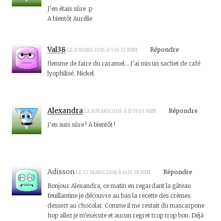
J'en étais sûre :p
A bientôt Aurélie
Val38
Répondre
LE 8 MARS 2015 À 9 H 32 MIN
flemme de faire du caramel… J'ai mis un sachet de café
lyophilisé. Nickel.
Alexandra
Répondre
LE 8 MARS 2015 À 17 H 03 MIN
J'en suis sûre ! A bientôt !
Adisson
Répondre
LE 27 MARS 2018 À 16 H 38 MIN
Bonjour Alexandra, ce matin en regardant la gâteau
feuillantine je découvre au bas la recette des crèmes
dessert au chocolat. Comme il me restait du mascarpone
hop allez je m’exécute et aucun regret trop trop bon. Déjà