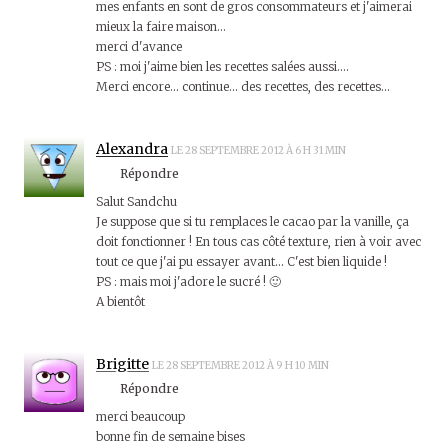
mes enfants en sont de gros consommateurs et j'aimerai
mieux la faire maison…
merci d'avance
PS : moi j'aime bien les recettes salées aussi….
Merci encore… continue… des recettes, des recettes…
Alexandra
LE 28 SEPTEMBRE 2012 À 6 H 31 MIN
Répondre
Salut Sandchu
Je suppose que si tu remplaces le cacao par la vanille, ça
doit fonctionner ! En tous cas côté texture, rien à voir avec
tout ce que j'ai pu essayer avant… C'est bien liquide !
PS : mais moi j'adore le sucré ! 🙂
A bientôt
Brigitte
LE 28 SEPTEMBRE 2012 À 9 H 10 MIN
Répondre
merci beaucoup
bonne fin de semaine bises