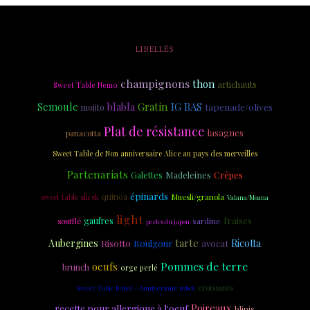
LIBELLÉS
champignons
thon
artichauts
Sweet Table Nemo
Semoule
blabla
Gratin
IG BAS
tapenade/olives
mojito
Plat de résistance
lasagnes
panacotta
Sweet Table de Non anniversaire Alice au pays des merveilles
Partenariats
Madeleines
Crêpes
Galettes
épinards
quinoa
Muesli/granola
sweet table shrek
Vaiana/Moana
light
fraises
gaufres
soufflé
sardine
perles du japon
tarte
Aubergines
Risotto
Ricotta
Boulgour
avocat
Pommes de terre
oeufs
brunch
orge perlé
croissants
Sweet Table Robot - Anniversaire robot
Poireaux
recette pour allergique à l'oeuf
blinis