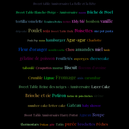
Sweet table Anniversaire La Belle et la Bête
Bûche de Noel
Sweet Table Blanche-Neige - Anniversaire
naans
vanille
tortilla/omelette
Ebly/blé
bonbon
nems
Tendres Perles
Poulet
Noisettes
soja
one pot pasta
drip cake
Sweet Table Hulk
Agar-agar
hamburger
Charlotte
Push Pop
mms
amandes
Fleur d'oranger
miel
Chou
nouilles soba
boule
gélatine de poisson
Feuilletés
cheesecake
asperges
Biscuit
flocons d'avoine
taboulé
morue
Croquettes
Fromage
Crumble
carambar
Lignac
anis
Layer Cake
Sweet Table Reine des neiges - Anniversaire
Brioche et cie
Potiron
sirène
farine de pois chiches
Gateau
number cake/letter cake
baby shower
Soupe
Agneau
Sweet Table Anniversaire Harry Potter
purée
brochettes
Tatin
Pêches
thermostars
Dukan
pâte