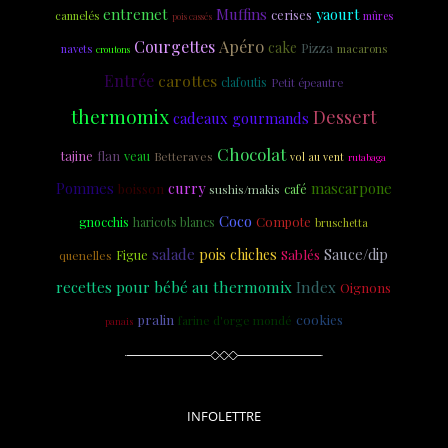
entremet
Muffins
yaourt
cerises
cannelés
mûres
pois cassés
Courgettes
Apéro
cake
Pizza
navets
macarons
croutons
Entrée
carottes
clafoutis
Petit épeautre
thermomix
Dessert
cadeaux gourmands
Chocolat
tajine
flan
veau
Betteraves
vol au vent
rutabaga
curry
mascarpone
Pommes
boisson
sushis/makis
café
Coco
Compote
gnocchis
haricots blancs
bruschetta
salade
pois chiches
Sablés
Sauce/dip
Figue
quenelles
recettes pour bébé au thermomix
Index
Oignons
cookies
pralin
farine d'orge mondé
panais
INFOLETTRE