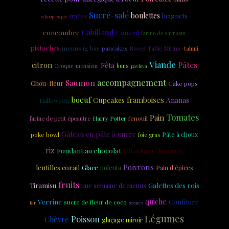
Sucré-salé
boulettes
beignets
truffes
whoopies pie
Cabillaud
concombre
Canard
farine de sarrasin
pistaches
menus ig bas
pancakes
Sweet Table Minnie
tahini
Viande
Pâtes
citron
Fêta
Croque-monsieur
buns
pavlova
accompagnement
Saumon
Chou-fleur
Cake pops
boeuf
Cupcakes
framboises
Ananas
Halloween
Tomates
Pain
fenouil
farine de petit épeautre
Harry Potter
Gâteau en pâte à sucre
poke bowl
Pâte à choux
foie gras
riz
Fondant au chocolat
Chataigne/Marron
Poivrons
lentilles corail
Glace
polenta
Pain d'épices
fruits
Galettes des rois
Tiramisu
une semaine de menus
Verrine
quiche
Confiture
sucre de fleur de coco
scones
far
Légumes
Poisson
Chèvre
glaçage miroir