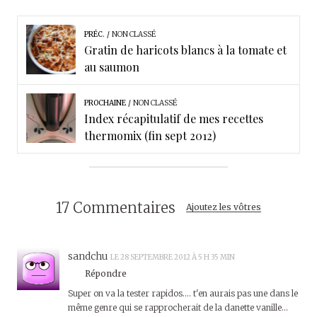
PRÉC.
NON CLASSÉ
Gratin de haricots blancs à la tomate et
au saumon
PROCHAINE
NON CLASSÉ
Index récapitulatif de mes recettes
thermomix (fin sept 2012)
17 Commentaires
Ajoutez les vôtres
sandchu
LE 28 SEPTEMBRE 2012 À 5 H 35 MIN
Répondre
Super on va la tester rapidos…. t'en aurais pas une dans le
même genre qui se rapprocherait de la danette vanille…