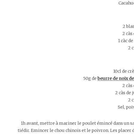
Cacahuè
2 bla
2 càs
1 càc de
2 
10cl de c
50g de
beurre de noix de
2 càs
2 càs de 
2 
Sel, po
1h avant, mettre à mariner le poulet émincé dans un sal
tiédir. Emincer le chou chinois et le poivron. Les placer d