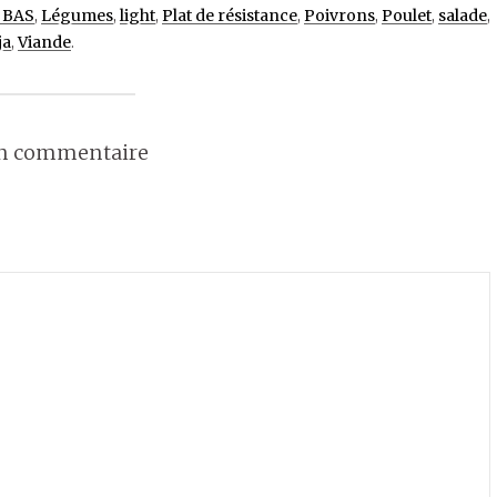
 BAS
,
Légumes
,
light
,
Plat de résistance
,
Poivrons
,
Poulet
,
salade
,
ja
,
Viande
.
un commentaire