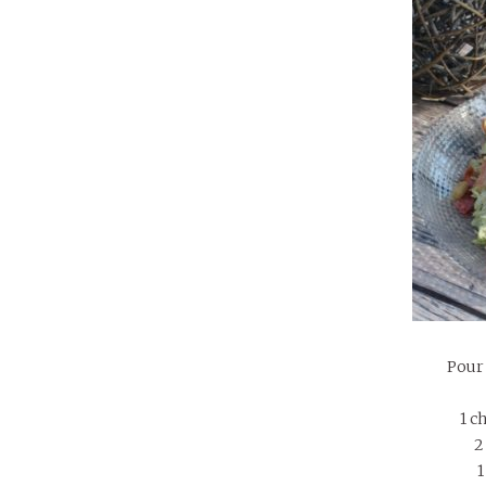
Pour
1 c
2
1