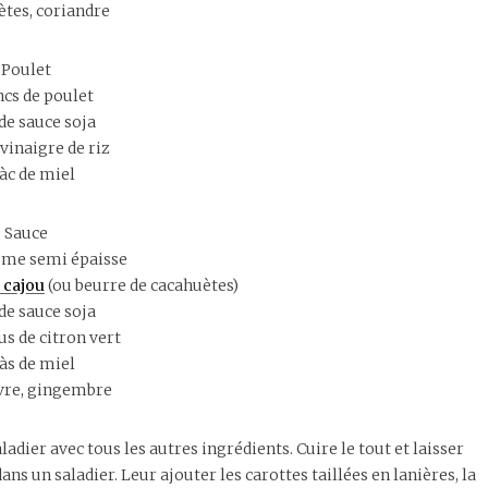
tes, coriandre
Poulet
ncs de poulet
 de sauce soja
 vinaigre de riz
càc de miel
Sauce
rème semi épaisse
 cajou
(ou beurre de cacahuètes)
 de sauce soja
jus de citron vert
càs de miel
ivre, gingembre
adier avec tous les autres ingrédients. Cuire le tout et laisser
ans un saladier. Leur ajouter les carottes taillées en lanières, la