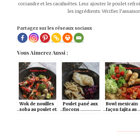
coriandre et les cacahuètes. Leur ajouter le poulet refr
les ingrédients. Vérifier l’assai
Partagez sur les réseaux sociaux
Vous Aimerez Aussi :
Wok de nouilles
Poulet pané aux
Bowl mexicain
soba au poulet et
flocons
façon fajita au
aux légumes –
d’avoine,
poulet – Ig bas
Ig bas
coleslaw de chou
rouge et
carottes – IG
bas