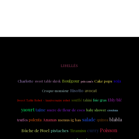
LIBELLÉS
soja
Boulgour
Charlotte
Cake pops
sweet table shrek
pois cassés
Risotto
avocat
Croque-monsieur
Ebly/blé
soufflé
tahini
foie gras
Sweet Table Robot - Anniversaire robot
yaourt
tajine
sucre de fleur de coco
baby shower
croutons
salade
blabla
Ananas
polenta
menus ig bas
quinoa
truffes
Poisson
curry
Bûche de Noel
pistaches
Tiramisu