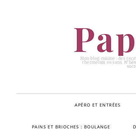
ALLER
AU
Pap
CONTENU
Mon blog cuisine : des rece
thermomix ou sans. N'hési
sucr
APÉRO ET ENTRÉES
PAINS ET BRIOCHES : BOULANGE
D