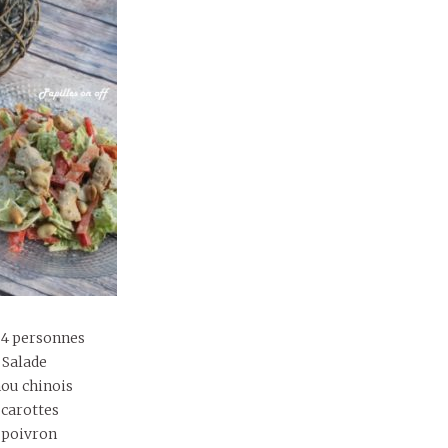
 4 personnes
Salade
hou chinois
 carottes
 poivron