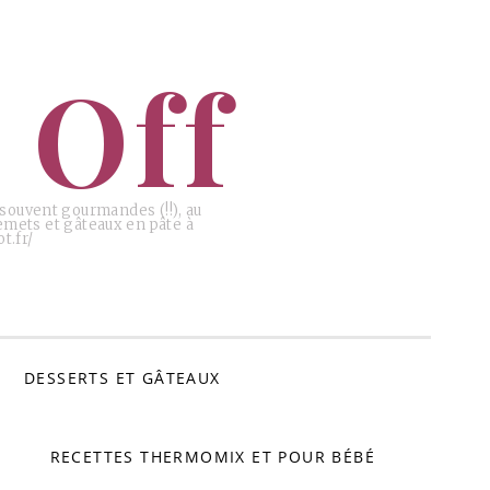
 Off
, souvent gourmandes (!!), au
emets et gâteaux en pâte à
t.fr/
DESSERTS ET GÂTEAUX
RECETTES THERMOMIX ET POUR BÉBÉ