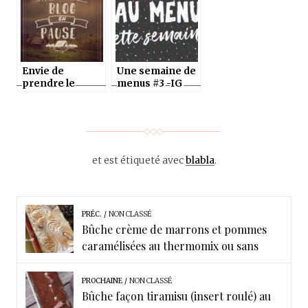
Envie de
Une semaine de
prendre le
menus #3 -IG
temps
bas possible –
au thermomix ou
sans
et est étiqueté avec
blabla
.
PRÉC.
NON CLASSÉ
Bûche crème de marrons et pommes
caramélisées au thermomix ou sans
PROCHAINE
NON CLASSÉ
Bûche façon tiramisu (insert roulé) au