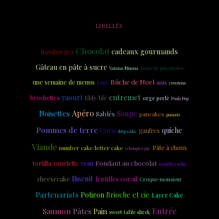
LIBELLÉS
Chocolat
cadeaux gourmands
hamburger
Gâteau en pâte à sucre
Vaiana/Moana
farine de pois chiches
Bûche de Noel
une semaine de menus
anis
buns
croutons
yaourt
entremet
brochettes
Ebly/blé
orge perlé
Push Pop
Apéro
Noisettes
Soupe
Sablés
pancakes
panais
Pommes de terre
Coco
quiche
gaufres
drip cake
Viande
Pâte à choux
number cake/letter cake
whoopies pie
Fondant au chocolat
tortilla/omelette
veau
nouilles soba
Biscuit
cheesecake
lentilles corail
Croque-monsieur
Partenariats
Potiron
Brioche et cie
Layer Cake
Saumon
Pâtes
Entrée
Pain
sweet table shrek