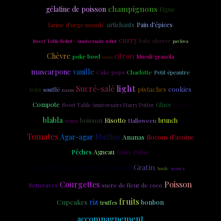
champignons
gélatine de poisson
Figue
artichauts
farine d'orge mondé
Pain d'épices
curry
Sweet Table Robot - Anniversaire robot
baby shower
pavlova
Chèvre
citron
poke bowl
Muesli/granola
mms
mascarpone
vanille
Cake pops
Charlotte
Petit épeautre
light
Sucré-salé
soja
cookies
pistaches
soufflé
naans
Compote
Glace
Sweet Table Anniversaire Harry Potter
blinis
blabla
Risotto
boisson
brunch
nems
Halloween
Tomates
Muffins
Agar-agar
Ananas
flocons d'avoine
Pêches
Agneau
Harry Potter
Gratin
recette pour allergique à l'oeuf
scones
boule
Poisson
Courgettes
sucre de fleur de coco
Betteraves
fruits
riz
Cupcakes
bonbon
truffes
accompagnement