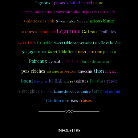
salade
épinards
miel
Oignons
tajine
Sweet Table de Non anniversaire Alice au pays des merveilles
Galettes des rois
haricots blancs
Sweet Table Minnie
Légumes
Gateau
Feuilletés
carambar
macarons
carottes
Crumble
Sweet table Anniversaire La Belle et la Bête
glaçage miroir
polenta
Sweet Table Nemo
Sweet Table Hulk
Poireaux
Cabillaud
avocat
farine de sarrasin
thon
pois chiches
asperges
gnocchis
Lignac
pois cassés
boeuf
IG BAS
Ricotta
Crêpes
Galettes
foie gras
mûres
tarte
Aubergines
fenouil
farine de petit épeautre
vol au vent
Confiture
cerises
fraises
INFOLETTRE