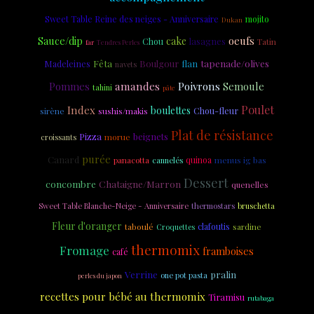
Sweet Table Reine des neiges - Anniversaire
mojito
Dukan
oeufs
Sauce/dip
cake
lasagnes
Chou
Tatin
far
Tendres Perles
Fêta
tapenade/olives
Madeleines
Boulgour
flan
navets
amandes
Poivrons
Semoule
Pommes
tahini
pâte
Poulet
Index
boulettes
Chou-fleur
sirène
sushis/makis
Plat de résistance
Pizza
beignets
morue
croissants
purée
Canard
quinoa
menus ig bas
panacotta
cannelés
Dessert
concombre
Chataigne/Marron
quenelles
Sweet Table Blanche-Neige - Anniversaire
thermostars
bruschetta
Fleur d'oranger
taboulé
clafoutis
Croquettes
sardine
thermomix
Fromage
framboises
café
Verrine
pralin
one pot pasta
perles du japon
recettes pour bébé au thermomix
Tiramisu
rutabaga