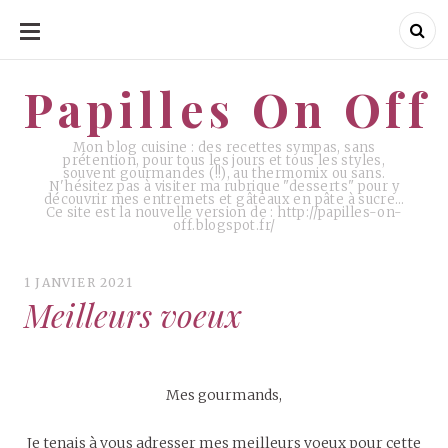
ALLER
AU
CONTENU
Papilles On Off
Papilles On Off
Mon blog cuisine : des recettes sympas, sans
prétention, pour tous les jours et tous les styles,
souvent gourmandes (!!), au thermomix ou sans.
N'hésitez pas à visiter ma rubrique "desserts" pour y
découvrir mes entremets et gâteaux en pâte à sucre…
Ce site est la nouvelle version de : http://papilles-on-
off.blogspot.fr/
1 JANVIER 2021
Meilleurs voeux
Mes gourmands,
Je tenais à vous adresser mes meilleurs voeux pour cette