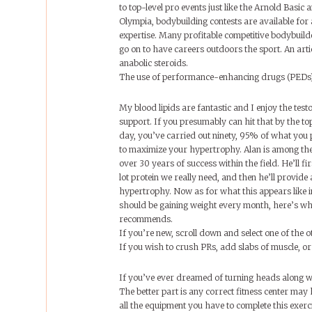
to top-level pro events just like the Arnold Basic 
Olympia, bodybuilding contests are available for
expertise. Many profitable competitive bodybuil
go on to have careers outdoors the sport. An artic
anabolic steroids.
The use of performance-enhancing drugs (PEDs) i
My blood lipids are fantastic and I enjoy the test
support. If you presumably can hit that by the to
day, you’ve carried out ninety, 95% of what you
to maximize your hypertrophy. Alan is among the
over 30 years of success within the field. He’ll fi
lot protein we really need, and then he’ll provide 
hypertrophy. Now as for what this appears like i
should be gaining weight every month, here’s wh
recommends.
If you’re new, scroll down and select one of the ot
If you wish to crush PRs, add slabs of muscle, 
If you’ve ever dreamed of turning heads along wi
The better part is any correct fitness center may
all the equipment you have to complete this exerc