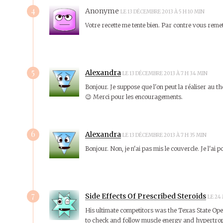
4
Anonyme
LE 13 DÉCEMBRE 2013 À 5 H 10 MIN
Votre recette me tente bien. Par contre vous remet
5
Alexandra
LE 13 DÉCEMBRE 2013 À 7 H 34 MIN
Bonjour. Je suppose que l'on peut la réaliser au 
😉 Merci pour les encouragements.
6
Alexandra
LE 13 DÉCEMBRE 2013 À 7 H 35 MIN
Bonjour. Non, je n'ai pas mis le couvercle. Je l'ai p
7
Side Effects Of Prescribed Steroids
LE 24
His ultimate competitors was the Texas State Op
to check and follow muscle energy and hypertro