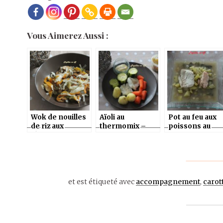
Vous Aimerez Aussi :
Wok de nouilles
Aïoli au
Pot au feu aux
de riz aux
thermomix –
poissons au
légumes (style
Sauces Morin
thermomix
pad thai)
et est étiqueté avec
accompagnement
,
carot