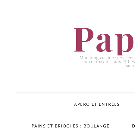
ALLER
AU
Pap
CONTENU
Mon blog cuisine : des rece
thermomix ou sans. N'hési
sucr
APÉRO ET ENTRÉES
PAINS ET BRIOCHES : BOULANGE
D