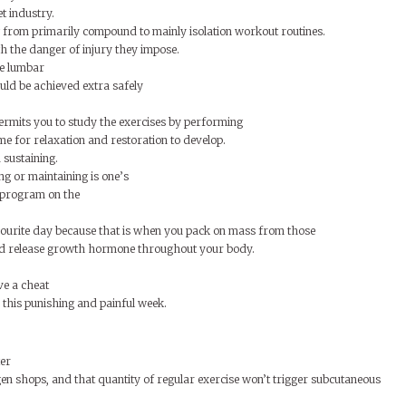
t industry.
g from primarily compound to mainly isolation workout routines.
h the danger of injury they impose.
he lumbar
ld be achieved extra safely
ermits you to study the exercises by performing
e for relaxation and restoration to develop.
 sustaining.
ng or maintaining is one’s
g program on the
avourite day because that is when you pack on mass from those
and release growth hormone throughout your body.
ve a cheat
this punishing and painful week.
ter
en shops, and that quantity of regular exercise won’t trigger subcutaneous