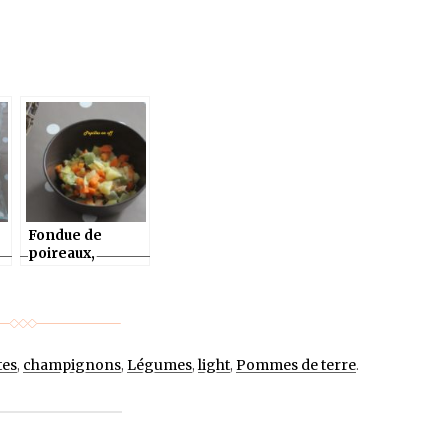
Fondue de
poireaux,
carottes et
pommes de
terre
tes
,
champignons
,
Légumes
,
light
,
Pommes de terre
.