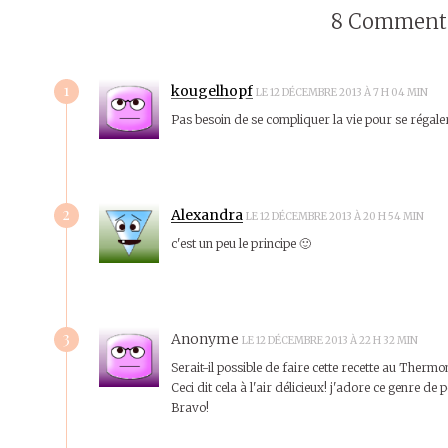
8 Commenta
1
kougelhopf
LE 12 DÉCEMBRE 2013 À 7 H 04 MIN
Pas besoin de se compliquer la vie pour se régaler
2
Alexandra
LE 12 DÉCEMBRE 2013 À 20 H 54 MIN
c'est un peu le principe 🙂
3
Anonyme
LE 12 DÉCEMBRE 2013 À 22 H 32 MIN
Serait-il possible de faire cette recette au Thermo
Ceci dit cela à l'air délicieux! j'adore ce genre de pe
Bravo!