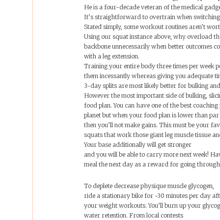
He is a four-decade veteran of the medical gadge
It’s straightforward to overtrain when switchin
Stated simply, some workout routines aren’t wort
Using our squat instance above, why overload t
backbone unnecessarily when better outcomes cou
with a leg extension.
Training your entire body three times per week p
them incessantly whereas giving you adequate tim
3-day splits are most likely better for bulking and
However the most important side of bulking, slici
food plan. You can have one of the best coachin
planet but when your food plan is lower than par
then you’ll not make gains. This must be your f
squats that work those giant leg muscle tissue 
Your base additionally will get stronger
and you will be able to carry more next week! Ha
meal the next day as a reward for going through 
To deplete decrease physique muscle glycogen,
ride a stationary bike for ~30 minutes per day af
your weight workouts. You’ll burn up your glycog
water retention. From local contests