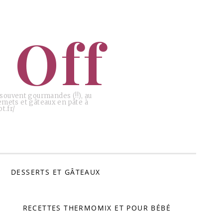
 Off
, souvent gourmandes (!!), au
emets et gâteaux en pâte à
t.fr/
DESSERTS ET GÂTEAUX
RECETTES THERMOMIX ET POUR BÉBÉ