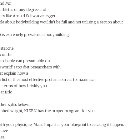
and Mr.
 athletes of any degree and
ders like Arnold Schwarzenegger
le about bodybuilding wouldn’t be full and not utilizing a section about
s extremely prevalent in bodybuilding.
osterone
p of the
 probably can presumably do
 world’s top diet researchers with
rst explain how a
a list of the most effective protein sources to maximize
n terms of how briskly you
at Eric
her splits below.
or shed weight, KIZEN has the proper program for you.
th your physique, Mass Impact is your blueprint to creating it happen.
 have
ise.