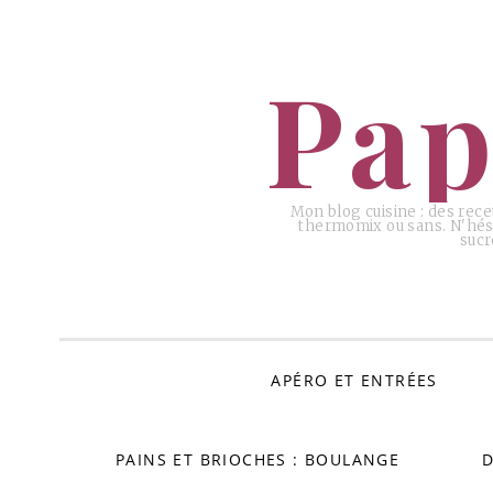
ALLER
AU
Pap
CONTENU
Mon blog cuisine : des rece
thermomix ou sans. N'hési
sucr
APÉRO ET ENTRÉES
PAINS ET BRIOCHES : BOULANGE
D