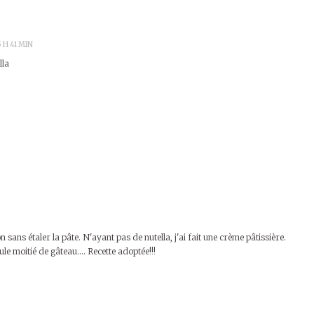
5 H 41 MIN
lla
on sans étaler la pâte. N'ayant pas de nutella, j'ai fait une crème pâtissière.
ule moitié de gâteau…. Recette adoptée!!!