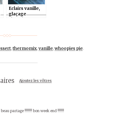
Eclairs vanille,
t
glaçage
chocolat au
thermomix ou
pas
ssert
,
thermomix
,
vanille
,
whoopies pie
.
aires
Ajoutez les vôtres
eau partage !!!!!!!! bon week end !!!!!!!