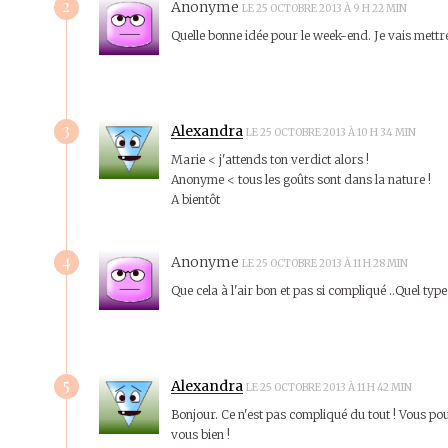
2
Anonyme
LE 25 OCTOBRE 2013 À 9 H 22 MIN
Quelle bonne idée pour le week-end. Je vais mettr
3
Alexandra
LE 25 OCTOBRE 2013 À 10 H 34 MIN
Marie < j'attends ton verdict alors !
Anonyme < tous les goûts sont dans la nature !
A bientôt
4
Anonyme
LE 25 OCTOBRE 2013 À 11 H 28 MIN
Que cela à l'air bon et pas si compliqué ..Quel ty
5
Alexandra
LE 25 OCTOBRE 2013 À 11 H 42 MIN
Bonjour. Ce n'est pas compliqué du tout ! Vous po
vous bien !