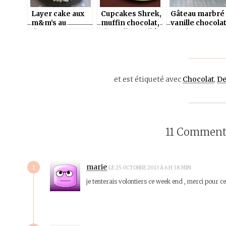
Layer cake aux
Cupcakes Shrek,
Gâteau marbré
m&m’s au
muffin chocolat,
vanille chocola
thermomix ou
chantilly vanillée
(au thermomix
sans
au mascarpone
ou sans)
au thermomix ou
sans – Sweet
Table Shrek
et est étiqueté avec
Chocolat
,
De
11 Comment
1
marie
LE 25 OCTOBRE 2013 À 6 H 38 MIN
je tenterais volontiers ce week end , merci pour ce b