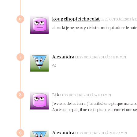
6
kougelhopfetchocolat
LE 25 OCTOBRE 2013 À 1
alors là je ne peux y résister moi qui adore le nute
7
Alexandra
LE 25 OCTOBRE 2013 À 16 H 14 MIN
🙂
8
Lik
LE 27 OCTOBRE 2013 À 14 H 13 MIN
Je viens de les faire. J'ai utilisé une plaque macar
Après un repas, il ne reste plus de crème et une se
9
Alexandra
LE 27 OCTOBRE 2013 À 21 H 29 MIN