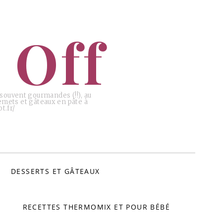
 Off
, souvent gourmandes (!!), au
emets et gâteaux en pâte à
t.fr/
DESSERTS ET GÂTEAUX
RECETTES THERMOMIX ET POUR BÉBÉ