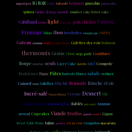
IG BAS
beignets
asperges
Tatin
taboulé
gnocchis
panacotta
quinoa
farine d'orge mondé
number cake/letter cake
light
Poisson
Cabillaud
pois chiches
nems
drip cake
Fromage
thon
curry
brochettes
blinis
whoopies pie
Gateau
soja
Galettes des rois
boisson
croutons
Tendres Perles
thermomix
Gratin
Confiture
Chou
orge perlé
Soupe
oeufs
miel
Layer Cake
Compote
morue
navets
Pâtes
salade
Madeleines
Figue
cerises
haricots blancs
Semoule
Brioche et cie
Canard
Ebly/blé
Galettes
mms
Dessert
Sucré-salé
riz
Verrine
Vaiana/Moana
Sablés
Ananas
menus ig bas
Croque-monsieur
pois cassés
Viande
Muffins
Cupcakes
avocat
Lignac
panais
scones
tajine
Croquettes
macarons
Sweet Table Nemo
vol au vent
pavlova
cake
épinards
Oignons
lasagnes