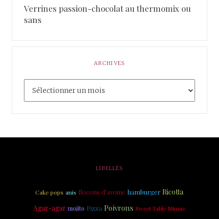
Verrines passion-chocolat au thermomix ou
sans
ARCHIVES
LIBELLÉS
Ricotta
flocons d'avoine
hamburger
Cake pops
anis
Poivrons
Agar-agar
Pizza
mojito
Sweet Table Minnie