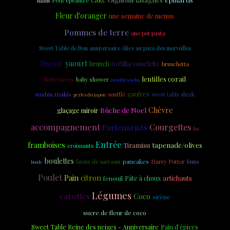
Petit épeautre
naans
Fleur d'oranger
une semaine de menus
Pommes de terre
one pot pasta
Sweet Table de Non anniversaire Alice au pays des merveilles
Biscuit
yaourt
tortilla/omelette
brunch
bruschetta
lentilles corail
Betteraves
baby shower
nouilles soba
sushis/makis
gaufres
soufflé
sweet table shrek
perles du japon
Chèvre
Bûche de Noel
glaçage miroir
accompagnement
Partenariats
Courgettes
far
Entrée
framboises
tapenade/olives
Tiramisu
croissants
boulettes
pancakes
Harry Potter
farine de sarrasin
buns
boule
Poulet
Pain
citron
artichauts
fenouil
Pâte à choux
Légumes
carottes
Coco
sirène
sucre de fleur de coco
Sweet Table Reine des neiges - Anniversaire
Pain d'épices