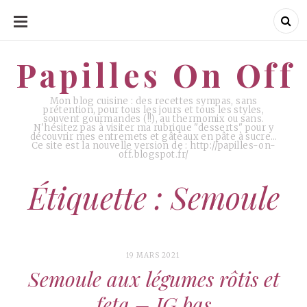
ALLER
AU
CONTENU
Papilles On Off
Papilles On Off
Mon blog cuisine : des recettes sympas, sans
prétention, pour tous les jours et tous les styles,
souvent gourmandes (!!), au thermomix ou sans.
N'hésitez pas à visiter ma rubrique "desserts" pour y
découvrir mes entremets et gâteaux en pâte à sucre…
Ce site est la nouvelle version de : http://papilles-on-
off.blogspot.fr/
Étiquette : Semoule
19 MARS 2021
Semoule aux légumes rôtis et
feta – IG bas