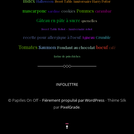
Index
Halloween
Sweet Table Anniversaire Harry Potter
mascarpone
cookies
Pommes
carambar
sardine
Gâteau en pâte à sucre
quenelles
Sweet Table Robot - Anniversaire robot
recette pour allergique à l'oeuf
Crumble
Agneau
Tomates
Saumon
boeuf
Fondant au chocolat
café
farine de pois chiches
INFOLETTRE
© Papilles On Off –
Fièrement propulsé par WordPress
-
Thème Silk
par
PixelGrade
.