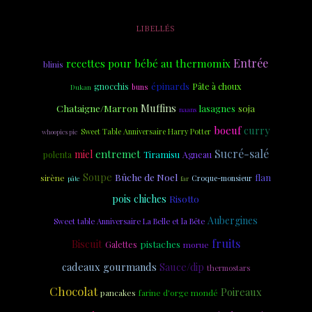
LIBELLÉS
Entrée
recettes pour bébé au thermomix
blinis
épinards
gnocchis
Pâte à choux
Dukan
buns
Muffins
Chataigne/Marron
soja
lasagnes
naans
boeuf
curry
Sweet Table Anniversaire Harry Potter
whoopies pie
Sucré-salé
entremet
miel
Tiramisu
polenta
Agneau
Soupe
Bûche de Noel
flan
sirène
Croque-monsieur
pâte
far
pois chiches
Risotto
Aubergines
Sweet table Anniversaire La Belle et la Bête
fruits
Biscuit
pistaches
Galettes
morue
cadeaux gourmands
Sauce/dip
thermostars
Chocolat
Poireaux
farine d'orge mondé
pancakes