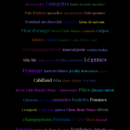
Courgettes
cheesecake
farine de petit épeautre
Pain d'épices
quenelles
one pot pasta
Petit épeautre
Fondant au chocolat
asperges
farine de sarrasin
Fleur d'oranger
Crêpes
Sweet Table Minnie
cannelés
Sablés
cookies
number cake/letter cake
accompagnement
mascarpone
sushis/makis
Légumes
Ebly/blé
tortilla/omelette
Halloween
Fromage
pralin
haricots blancs
Betteraves
panais
Cabillaud
Fêta
Verrine
Harry Potter
Pâtes
glaçage miroir
Sweet Table Blanche-Neige - Anniversaire
amandes
boulettes
Pommes
Oignons
foie gras
Gateau
citron
Compote
Chou-fleur
Pizza
quinoa
champignons
Poivrons
IG BAS
thon
fenouil
Saumon
framboises
sucre de fleur de coco
clafoutis
mms