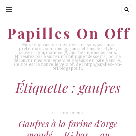
ALLER
AU
CONTENU
Papilles On Off
Papilles On Off
Mon blog cuisine : des recettes sympas, sans
prétention, pour tous les jours et tous les styles,
souvent gourmandes (!!), au thermomix ou sans.
N'hésitez pas à visiter ma rubrique "desserts" pour y
découvrir mes entremets et gâteaux en pâte à sucre…
Ce site est la nouvelle version de : http://papilles-on-
off.blogspot.fr/
Étiquette : gaufres
2 SEPTEMBRE 2020
Gaufres à la farine d’orge
mondé – IG bas – au