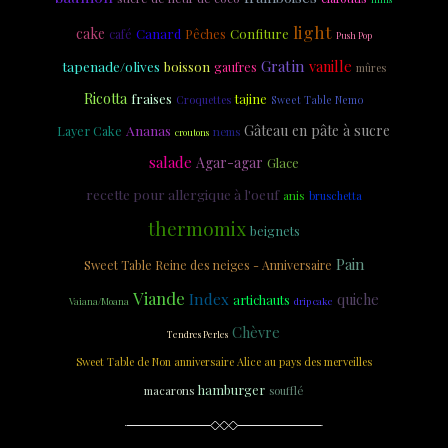
light
cake
Canard
Confiture
café
Pêches
Push Pop
Gratin
vanille
tapenade/olives
boisson
gaufres
mûres
Ricotta
fraises
tajine
Croquettes
Sweet Table Nemo
Ananas
Gâteau en pâte à sucre
Layer Cake
nems
croutons
salade
Agar-agar
Glace
recette pour allergique à l'oeuf
anis
bruschetta
thermomix
beignets
Pain
Sweet Table Reine des neiges - Anniversaire
Viande
Index
quiche
artichauts
drip cake
Vaiana/Moana
Chèvre
Tendres Perles
Sweet Table de Non anniversaire Alice au pays des merveilles
hamburger
macarons
soufflé