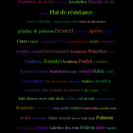
Pommes de terre
Brioche et cie
brochettes
rutabaga
Plat de résistance
scones
Sweet Table Robot - Anniversaire robot
farine de pois chiches
Dessert
Apéro
purée
gélatine de poisson
taboulé
Coco
riz
Cupcakes
Lignac
menus ig bas
mojito
Charlotte
Partenariats
Noisettes
lentilles corail
Boulgour
tahini
Tomates
Poulet
Feuilletés
bonbon
Crumble
yaourt
blabla
flocons d'avoine
Madeleines
veau
boule
carottes
concombre
Muesli/granola
truffes
pois cassés
carambar
une semaine de menus
Cake pops
Chou
sardine
baby shower
sweet table shrek
vol au vent
perles du japon
Semoule
cerises
poke bowl
panacotta
orge perlé
nouilles soba
Poisson
oeufs
Figue
avocat
croissants
Sweet Table Hulk
tarte
Galettes des rois
Potiron
Tatin
brunch
navets
pavlova