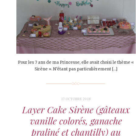
Pour les 7 ans de ma Princesse, elle avait choisi le thème «
Sirène ». N’étant pas particulièrement […]
17 OCTOBRE 2018
Layer Cake Sirène (gâteaux
vanille colorés, ganache
praliné et chantilly) au