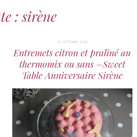
te : sirène
27 OCTOBRE 2018
Entremets citron et praliné au
thermomix ou sans –Sweet
Table Anniversaire Sirène