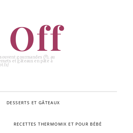
 Off
, souvent gourmandes (!!), au
emets et gâteaux en pâte à
t.fr/
DESSERTS ET GÂTEAUX
RECETTES THERMOMIX ET POUR BÉBÉ