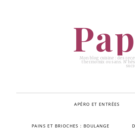
ALLER
AU
Pap
CONTENU
Mon blog cuisine : des rece
thermomix ou sans. N'hési
sucr
APÉRO ET ENTRÉES
PAINS ET BRIOCHES : BOULANGE
D