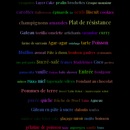
Layer Cake
pralin
brochettes
Croquettes
Croque-monsieur
carottes
oeufs
Biscuit
épinards
cookies
Halloween
far
Plat de résistance
champignons
amandes
Gateau
curry
tortilla/omelette
artichauts
carambar
Poisson
tarte
Agar-agar
farine de sarrasin
rutabaga
Muffins
avocat
bonbon
Pâte à choux
gaufres
croissants
Sucré-salé
Coco
fraises
Madeleines
one pot pasta
pavlova
Entrée
vanille
Boulgour
panacotta
Dukan
baby shower
miel
tapenade/olives
Fondant au chocolat
Pizza
mûres
Pommes de terre
Sweet Table Robot - Anniversaire robot
purée
quiche
Bûche de Noel
Tatin
Agneau
Gâteau en pâte à sucre
clafoutis
truffes
boisson
glaçage miroir
mojito
number cake/letter cake
gélatine de poisson
asperges
soufflé
buns
boule