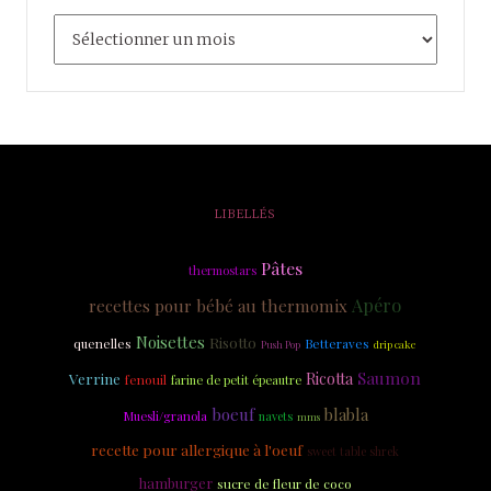
LIBELLÉS
Pâtes
thermostars
Apéro
recettes pour bébé au thermomix
Noisettes
Risotto
quenelles
Betteraves
drip cake
Push Pop
Saumon
Verrine
Ricotta
fenouil
farine de petit épeautre
boeuf
blabla
Muesli/granola
navets
mms
recette pour allergique à l'oeuf
sweet table shrek
hamburger
sucre de fleur de coco