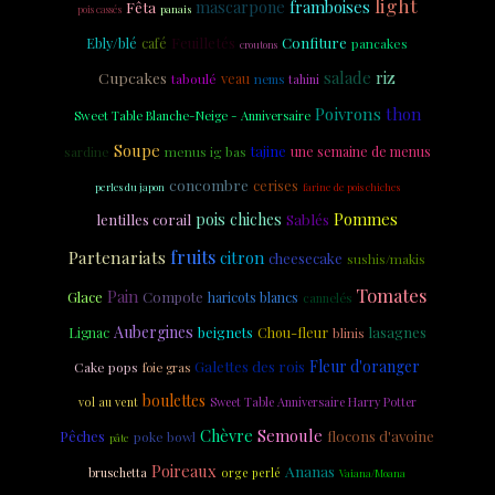
light
mascarpone
Fêta
framboises
panais
pois cassés
Feuilletés
Ebly/blé
Confiture
café
pancakes
croutons
salade
riz
Cupcakes
veau
taboulé
nems
tahini
Poivrons
thon
Sweet Table Blanche-Neige - Anniversaire
Soupe
tajine
menus ig bas
une semaine de menus
sardine
concombre
cerises
perles du japon
farine de pois chiches
pois chiches
Sablés
Pommes
lentilles corail
fruits
Partenariats
citron
cheesecake
sushis/makis
Tomates
Pain
Glace
Compote
haricots blancs
cannelés
Aubergines
beignets
Chou-fleur
lasagnes
Lignac
blinis
Galettes des rois
Fleur d'oranger
Cake pops
foie gras
boulettes
Sweet Table Anniversaire Harry Potter
vol au vent
Chèvre
Semoule
flocons d'avoine
Pêches
poke bowl
pâte
Poireaux
Ananas
bruschetta
orge perlé
Vaiana/Moana