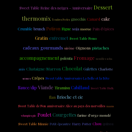
Dessert
Sweet Table Reine des neiges - Anniversaire
thermomix
cake
Canard
gnocchis
Tendres Perles
Potiron
soja
Crumble
Figue
brunch
morue
Pain d'épices
Gratin
entremet
Sweet Table Nemo
cadeaux gourmands
Oignons
pistaches
sirène
accompagnement
Fromage
polenta
nouilles soba
Chocolat
Chataigne/Marron
anis
Galettes
Charlotte
Crêpes
Sweet table Anniversaire La Belle et la Bête
scones
Viande
Cabillaud
Sauce/dip
Tiramisu
Sweet Table Hulk
Brioche et cie
flan
Sweet Table de Non anniversaire Alice au pays des merveilles
naans
Poulet
Courgettes
farine d'orge mondé
whoopies pie
Chou
quinoa
Sweet Table Minnie
Petit épeautre
Harry Potter