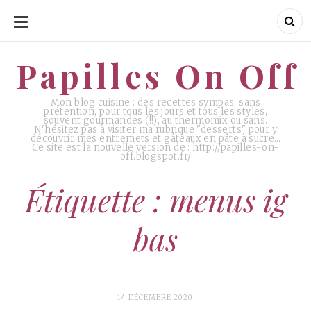
ALLER
AU
CONTENU
Papilles On Off
Papilles On Off
Mon blog cuisine : des recettes sympas, sans
prétention, pour tous les jours et tous les styles,
souvent gourmandes (!!), au thermomix ou sans.
N'hésitez pas à visiter ma rubrique "desserts" pour y
découvrir mes entremets et gâteaux en pâte à sucre…
Ce site est la nouvelle version de : http://papilles-on-
off.blogspot.fr/
Étiquette : menus ig
bas
14 DÉCEMBRE 2020