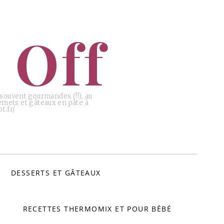
 Off
, souvent gourmandes (!!), au
emets et gâteaux en pâte à
t.fr/
DESSERTS ET GÂTEAUX
RECETTES THERMOMIX ET POUR BÉBÉ