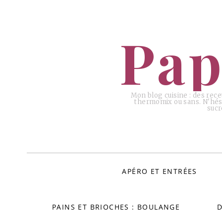
ALLER
AU
Pap
CONTENU
Mon blog cuisine : des rece
thermomix ou sans. N'hési
sucr
APÉRO ET ENTRÉES
PAINS ET BRIOCHES : BOULANGE
D