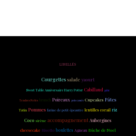
LIBELLÉS
Courgettes
salade
yaourt
Cabillaud
Sweet Table Anniversaire Harry Potter
pâte
Pâtes
Poireaux
Cupcakes
brunch
Tendres Perles
pois cassés
riz
Pommes
lentilles corail
Tatin
farine de petit épeautre
accompagnement
Coco
Aubergines
sirène
Risotto
boulettes
Bûche de Noel
cheesecake
Agneau