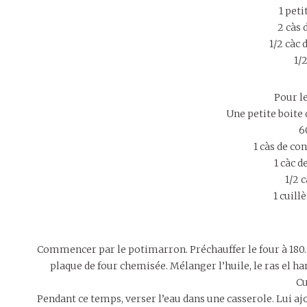
1 pet
2 càs 
1/2 càc 
1/2
Pour le
Une petite boite 
6
1 càs de co
1 càc d
1/2 
1 cuillè
Commencer par le potimarron. Préchauffer le four à 180.
plaque de four chemisée. Mélanger l’huile, le ras el h
Cu
Pendant ce temps, verser l’eau dans une casserole. Lui ajou