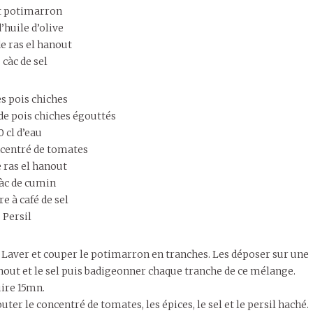
it potimarron
d’huile d’olive
de ras el hanout
 càc de sel
s pois chiches
de pois chiches égouttés
0 cl d’eau
ncentré de tomates
e ras el hanout
càc de cumin
re à café de sel
Persil
 Laver et couper le potimarron en tranches. Les déposer sur une
anout et le sel puis badigeonner chaque tranche de ce mélange.
ire 15mn.
ter le concentré de tomates, les épices, le sel et le persil haché.