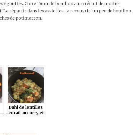
s égouttés. Cuire 15mn : le bouillon aura réduit de moitié.
La répartir dans les assiettes, la recouvrir ‘un peu de bouillon
nches de potimarron.
Dahl de lentilles
corail au curry et
potiron – IG bas