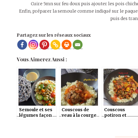
Cuire 5mn sur feu doux puis ajouter les pois chiche
Enfin, préparer la semoule comme indiqué sur le paquet. 
puis des tra
Partagez sur les réseaux sociaux
Vous Aimerez Aussi :
Semoule et ses
Couscous de
Couscous
légumes façon
veau à la courge
potiron et
couscous
poulet – IG bas
végétarien