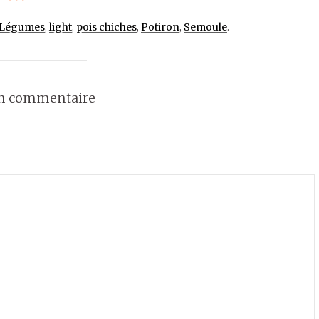
Légumes
,
light
,
pois chiches
,
Potiron
,
Semoule
.
un commentaire