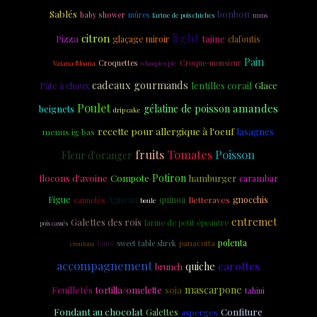
Sablés
bonbon
baby shower
mûres
farine de pois chiches
mms
light
citron
Pizza
tajine
glaçage miroir
clafoutis
Pain
Croquettes
Croque-monsieur
Vaiana/Moana
whoopies pie
cadeaux gourmands
lentilles corail
Glace
Pâte à choux
Poulet
amandes
gélatine de poisson
beignets
drip cake
recette pour allergique à l'oeuf
lasagnes
menus ig bas
fruits
Tomates
Poisson
Fleur d'oranger
Potiron
flocons d'avoine
Compote
hamburger
carambar
Figue
Agneau
quinoa
gnocchis
cannelés
Betteraves
boule
entremet
Galettes des rois
farine de petit épeautre
pois cassés
polenta
panacotta
buns
sweet table shrek
croutons
accompagnement
carottes
quiche
brunch
mascarpone
Feuilletés
soja
tortilla/omelette
tahini
Fondant au chocolat
Confiture
Galettes
asperges