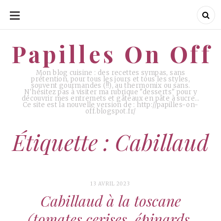
ALLER
AU
CONTENU
Papilles On Off
Papilles On Off
Mon blog cuisine : des recettes sympas, sans
prétention, pour tous les jours et tous les styles,
souvent gourmandes (!!), au thermomix ou sans.
N'hésitez pas à visiter ma rubrique "desserts" pour y
découvrir mes entremets et gâteaux en pâte à sucre…
Ce site est la nouvelle version de : http://papilles-on-
off.blogspot.fr/
Étiquette : Cabillaud
13 AVRIL 2023
Cabillaud à la toscane
(tomates cerises, épinards,