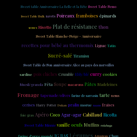
Sweet table Anniversaire La Belle et la Bête
Sweet Table Nemo
Poireaux
framboises
épinards
navets
Sweet Table Hulk
Plat de résistance
thon
Risotto
scones
Sweet Table Blanche-Neige - Anniversaire
recettes pour bébé au thermomix
Lignac
Tatin
Sucré-salé
Tiramisu
Sweet Table de Non anniversaire Alice au pays des merveilles
curry
pois chiches
cookies
Crumble
Ebly/blé
sardine
Pâtes
Soupe
Fêta
Madeleines
Muesli/granola
macarons
Fromage
tarte
tapenade/olives
nems
farine de sarrasin
cerises
pralin
fraises
morue
Harry Potter
Dukan
naans
Apéro
Coco
Cabillaud
Agar-agar
Ricotta
foie gras
vanille
oeufs
Muffins
Sweet Table Minnie
rutabaga
Légumes
IG BAS
Ananas
farine d'orge mondé
Chou