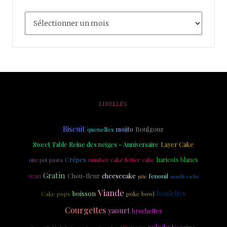
LIBELLÉS
Biscuit
Boulgour
quenelles
mojito
Layer Cake
Sweet Table Reine des neiges - Anniversaire
Crêpes
haricots blancs
one pot pasta
number cake/letter cake
Gratin
veau
Chou-fleur
cheesecake
fenouil
nouilles soba
pâte
Viande
boulettes
boisson
Cake pops
poke bowl
Courgettes
yaourt
brochettes
salade
Verrine