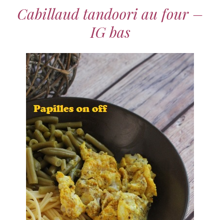
Cabillaud tandoori au four –
IG bas