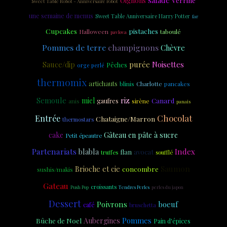
Oignons
Sweet Table Robot - Anniversaire robot
une semaine de menus
Sweet Table Anniversaire Harry Potter
far
Cupcakes
pistaches
taboulé
Halloween
pavlova
Pommes de terre
champignons
Chèvre
purée
Noisettes
Sauce/dip
Pêches
orge perlé
thermomix
artichauts
Charlotte
blinis
pancakes
Semoule
riz
miel
Canard
anis
gaufres
sirène
panais
Chocolat
Entrée
Chataigne/Marron
thermostars
cake
Gâteau en pâte à sucre
Petit épeautre
Partenariats
blabla
Index
flan
avocat
truffes
soufflé
Saumon
Brioche et cie
concombre
sushis/makis
Gateau
croissants
Push Pop
Tendres Perles
perles du japon
Dessert
Poivrons
boeuf
café
bruschetta
Bûche de Noel
Aubergines
Pommes
Pain d'épices