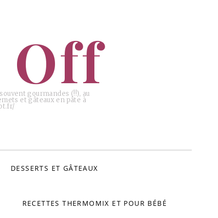
 Off
, souvent gourmandes (!!), au
emets et gâteaux en pâte à
t.fr/
DESSERTS ET GÂTEAUX
RECETTES THERMOMIX ET POUR BÉBÉ