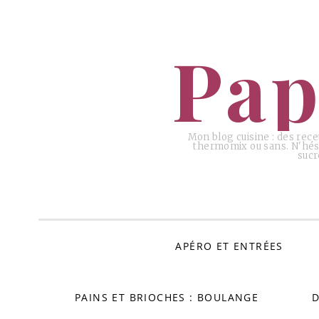
ALLER
AU
Pap
CONTENU
Mon blog cuisine : des rece
thermomix ou sans. N'hési
sucr
APÉRO ET ENTRÉES
PAINS ET BRIOCHES : BOULANGE
D