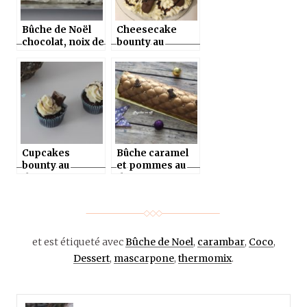
Bûche de Noël
Cheesecake
chocolat, noix de
bounty au
coco façon
fromage frais,
bounty au
deux chocolats
thermomix ou
et noix de coco
sans
au thermomix ou
sans
Cupcakes
Bûche caramel
bounty au
et pommes au
thermomix ou
thermomix ou
sans
sans
et est étiqueté avec
Bûche de Noel
,
carambar
,
Coco
,
Dessert
,
mascarpone
,
thermomix
.