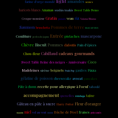
light
amandes
farine d'orge mondé
scones
Ananas
haricots blancs
sushis/makis
Sweet Table Nemo
Gratin
riz
veau
Croque-monsieur
panais
Vaiana/Moana
Saumon
Pommes de terre
macarons
bruschetta
Entrée
mascarpone
Confiture
pistaches
perles du japon
Chèvre
Biscuit
Pommes
clafoutis
Pain d'épices
Cabillaud
cadeaux gourmands
Chou-fleur
Coco
Sweet Table Reine des neiges - Anniversaire
Madeleines
beignets
Pizza
sirène
gaufres
Push Pop
gélatine de poisson
cheesecake
avocat
pancakes
recette pour allergique à l'oeuf
Pâte à choux
taboulé
accompagnement
tajine
quenelles
rutabaga
Gâteau en pâte à sucre
Fleur d'oranger
Harry Potter
miel
Bûche de Noel
fraises
vol au vent
naans
mms
pois cassés