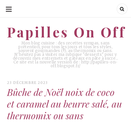
ALLER
AU
CONTENU
Papilles On Off
Papilles On Off
Mon blog cuisine : des recettes sympas, sans
prétention, pour tous les jours et tous les styles,
souvent gourmandes (!!), au thermomix ou sans.
N'hésitez pas à visiter ma rubrique "desserts" pour y
découvrir mes entremets et gâteaux en pâte à sucre…
Ce site est la nouvelle version de : http://papilles-on-
off.blogspot.fr/
23 DÉCEMBRE 2023
Bûche de Noël noix de coco
et caramel au beurre salé, au
thermomix ou sans