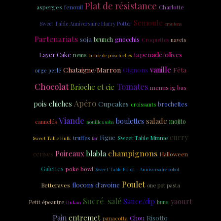
Plat de résistance
asperges
fenouil
Charlotte
Semoule
Sweet Table Anniversaire Harry Potter
croutons
Partenariats
soja
brunch
gnocchis
Croquettes
navets
tapenade/olives
Layer Cake
nems
farine de pois chiches
vanille
Chataigne/Marron
Fêta
Oignons
orge perlé
Chocolat
Tomates
Brioche et cie
menus ig bas
Apéro
pois chiches
Cupcakes
brochettes
croissants
Viande
salade
boulettes
mojito
cannelés
nouilles soba
curry
Figue
truffes
Sweet Table Minnie
Sweet Table Hulk
far
champignons
Poireaux
blabla
cerises
Halloween
Galettes
poke bowl
Sweet Table Robot - Anniversaire robot
Poulet
flocons d'avoine
Betteraves
one pot pasta
Sucré-salé
yaourt
Sauce/dip
Petit épeautre
Dukan
buns
Pain
entremet
Risotto
Chou
panacotta