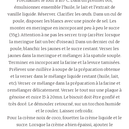
Préchauffer le four à 165°C. Dans un premier bol,
émulsionner ensemble l’huile, le lait et l’extrait de
vanille liquide. Réserver. Clarifier les œufs. Dans un cul de
poule, disposer les blancs avec une pincée de sel. Les
monter en meringue en incorporant peu à peu le sucre
(55g). Attention à ne pas les serrer trop (arrêter lorsque
la meringue fait un bec d’oiseau). Dans un dernier cul de
poule, blanchir les jaunes et le sucre restant. Verser les
jaunes dans la meringue et mélanger à la spatule souple.
Terminer en incorporant la farine et la levure tamisées.
Prélever une cuillère à soupe de la préparation obtenue
et la verser dans le mélange liquide restant (huile, lait,
etc). Verser ce mélange dans la préparation à la farine et
remélanger délicatement. Verser le tout sur une plaque à
génoise et cuire 15 à 20mn. Le biscuit doit être gonflé et
très doré. Le démouler retourné, sur un torchon humide
et le rouler. Laisser refroidir.
Pour la crème noix de coco, fouetter la crème liquide et le
sucre. Lorsque la crème a bien épaissi, ajouter le