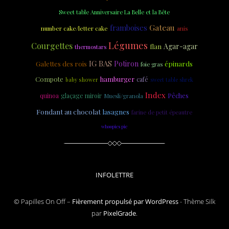
Sweet table Anniversaire La Belle et la Bête
Gateau
framboises
anis
number cake/letter cake
Légumes
Courgettes
Agar-agar
flan
thermostars
IG BAS
Galettes des rois
Potiron
épinards
foie gras
Compote
hamburger
café
baby shower
sweet table shrek
Index
quinoa
glaçage miroir
Pêches
Muesli/granola
Fondant au chocolat
lasagnes
farine de petit épeautre
whoopies pie
INFOLETTRE
© Papilles On Off –
Fièrement propulsé par WordPress
-
Thème Silk
par
PixelGrade
.