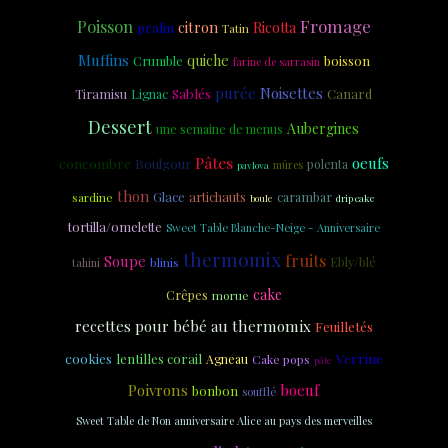
Poisson
Fromage
citron
Ricotta
pralin
Tatin
Muffins
quiche
Crumble
boisson
farine de sarrasin
purée
Noisettes
Sablés
Tiramisu
Canard
Lignac
Dessert
Aubergines
une semaine de menus
Pâtes
oeufs
concombre
Boulgour
polenta
mûres
pavlova
thon
Glace
artichauts
carambar
sardine
drip cake
boule
tortilla/omelette
Sweet Table Blanche-Neige - Anniversaire
thermomix
fruits
Soupe
Ebly/blé
tahini
blinis
cake
Crêpes
morue
recettes pour bébé au thermomix
Feuilletés
cookies
Verrine
lentilles corail
Agneau
Cake pops
pâte
Poivrons
boeuf
bonbon
soufflé
Sweet Table de Non anniversaire Alice au pays des merveilles