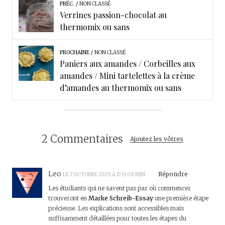
PRÉC.
NON CLASSÉ
Verrines passion-chocolat au
thermomix ou sans
PROCHAINE
NON CLASSÉ
Paniers aux amandes / Corbeilles aux
amandes / Mini tartelettes à la crème
d’amandes au thermomix ou sans
2 Commentaires
Ajoutez les vôtres
Leo
Répondre
LE 7 OCTOBRE 2025 À 17 H 08 MIN
Les étudiants qui ne savent pas par où commencer
trouveront en
Marke Schreib-Essay
une première étape
précieuse. Les explications sont accessibles mais
suffisamment détaillées pour toutes les étapes du