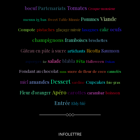
Tomates
Partenariats
boeuf
Croque-monsieur
Viande
Pommes
menus ig bas
Sweet Table Minnie
oeufs
cake
Compote
pistaches
lasagnes
glaçage miroir
champignons
framboises
brochettes
Saumon
Gâteau en pâte à sucre
Ricotta
artichauts
salade
blabla
Fêta
asperges
Halloween
Dukan
far
Fondant au chocolat
sucre de fleur de coco
cannelés
mms
Dessert
amandes
miel
Cupcakes
sardine
foie gras
Apéro
carottes
Fleur d'oranger
carambar
boisson
Entrée
Ebly/blé
INFOLETTRE