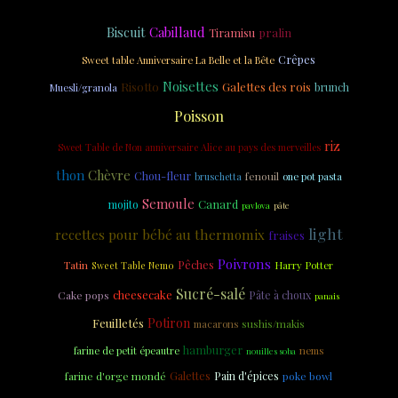
Biscuit
Cabillaud
Tiramisu
pralin
Crêpes
Sweet table Anniversaire La Belle et la Bête
Noisettes
Risotto
Galettes des rois
brunch
Muesli/granola
Poisson
riz
Sweet Table de Non anniversaire Alice au pays des merveilles
thon
Chèvre
Chou-fleur
fenouil
one pot pasta
bruschetta
Semoule
Canard
mojito
pavlova
pâte
light
recettes pour bébé au thermomix
fraises
Poivrons
Tatin
Pêches
Harry Potter
Sweet Table Nemo
Sucré-salé
cheesecake
Cake pops
Pâte à choux
panais
Feuilletés
Potiron
sushis/makis
macarons
hamburger
farine de petit épeautre
nems
nouilles soba
farine d'orge mondé
Galettes
Pain d'épices
poke bowl