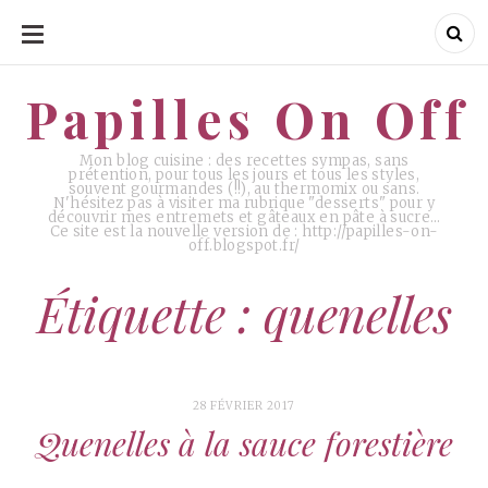
ALLER
AU
CONTENU
Papilles On Off
Papilles On Off
Mon blog cuisine : des recettes sympas, sans
prétention, pour tous les jours et tous les styles,
souvent gourmandes (!!), au thermomix ou sans.
N'hésitez pas à visiter ma rubrique "desserts" pour y
découvrir mes entremets et gâteaux en pâte à sucre…
Ce site est la nouvelle version de : http://papilles-on-
off.blogspot.fr/
Étiquette : quenelles
28 FÉVRIER 2017
Quenelles à la sauce forestière