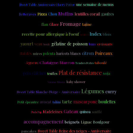
une semaine de menus
Sweet Table Anniversaire Harry Potter
Muffins
Pizza
lentilles corail
Chou
gaufres
Betteraves
Fromage
flan
Glace
tajine
Index
recette pour allergique à l'oeuf
blinis
scones
yaourt
gélatine de poisson
veau
croissants
buns
boule
citron
Poireaux
Sablés
polenta
haricots blancs
mûres
Chataigne/Marron
Agneau
taboulé
Tendres Perles
Plat de résistance
pois chiches
soja
truffes
baby shower
Vaiana/Moana
Légumes
curry
Sweet Table Blanche-Neige - Anniversaire
tarte
mascarpone
boulettes
avocat
Petit épeautre
tahini
Gateau
Madeleines
quinoa
soufflé
Push Pop
accompagnement
beignets
Boulgour
Lignac
Sweet Table Reine des neiges - Anniversaire
pancakes