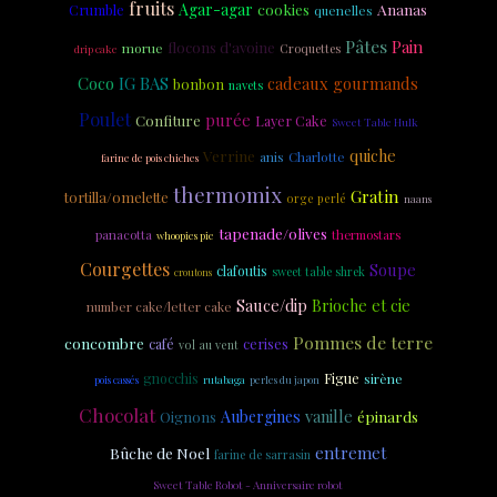
fruits
Agar-agar
cookies
Ananas
Crumble
quenelles
Pâtes
Pain
flocons d'avoine
morue
Croquettes
drip cake
Coco
IG BAS
cadeaux gourmands
bonbon
navets
Poulet
purée
Confiture
Layer Cake
Sweet Table Hulk
Verrine
quiche
anis
Charlotte
farine de pois chiches
thermomix
Gratin
tortilla/omelette
orge perlé
naans
tapenade/olives
panacotta
thermostars
whoopies pie
Courgettes
Soupe
clafoutis
sweet table shrek
croutons
Sauce/dip
Brioche et cie
number cake/letter cake
Pommes de terre
concombre
cerises
café
vol au vent
Figue
gnocchis
sirène
pois cassés
rutabaga
perles du japon
Chocolat
vanille
Aubergines
épinards
Oignons
entremet
Bûche de Noel
farine de sarrasin
Sweet Table Robot - Anniversaire robot