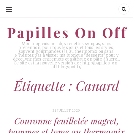
ALLER
AU
CONTENU
Papilles On Off
Papilles On Off
Mon blog cuisine : des recettes sympas, sans
prétention, pour tous les jours et tous les styles,
souvent gourmandes (!!), au thermomix ou sans.
N'hésitez pas à visiter ma rubrique "desserts" pour y
découvrir mes entremets et gâteaux en pâte à sucre…
Ce site est la nouvelle version de : http://papilles-on-
off.blogspot.fr/
Étiquette : Canard
21 JUILLET 2020
Couronne feuilletée magret,
pommes et tome au thermomix