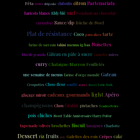
Partenariats
citron
Fêta
clafoutis
nems
drip cake
miel
Fondant au chocolat
Ebly/blé
haricots blancs
Sauce/dip
Bûche de Noel
carambar
Plat de résistance
Coco
tarte
pancakes
Noisettes
menus ig bas
tahini
farine de sarrasin
Gâteau en pâte à sucre
Muesli/granola
cannelés
mûres
curry
Chataigne/Marron
Feuilletés
Gateau
une semaine de menus
farine d'orge mondé
Chou-fleur
Croquettes
soufflé
scones
Sweet Table Hulk
light
Apéro
cadeaux gourmands
glaçage miroir
champignons
Gratin
pistaches
Chou
Tendres Perles
pois chiches
Sweet Table Anniversaire Harry Potter
Biscuit
tapenade/olives
brochettes
lasagnes
Charlotte
Dessert
fruits
riz
Galettes des rois
cake
Crêpes
pâte