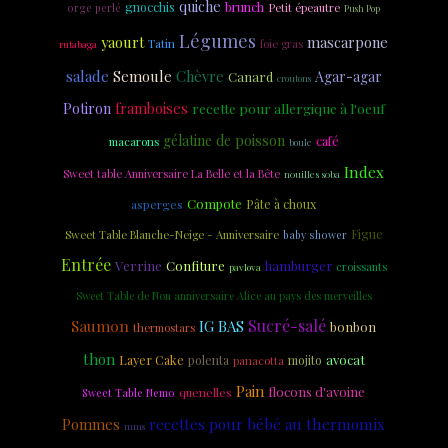
quiche
gnocchis
brunch
Petit épeautre
orge perlé
Push Pop
Légumes
yaourt
mascarpone
Tatin
foie gras
rutabaga
salade
Semoule
Chèvre
Agar-agar
Canard
croutons
Potiron
framboises
recette pour allergique à l'oeuf
gélatine de poisson
café
macarons
boule
Index
Sweet table Anniversaire La Belle et la Bête
nouilles soba
Compote
asperges
Pâte à choux
Figue
Sweet Table Blanche-Neige - Anniversaire
baby shower
Entrée
Verrine
Confiture
hamburger
croissants
pavlova
Sweet Table de Non anniversaire Alice au pays des merveilles
Saumon
Sucré-salé
IG BAS
bonbon
thermostars
thon
Layer Cake
avocat
polenta
mojito
panacotta
Pain
flocons d'avoine
quenelles
Sweet Table Nemo
recettes pour bébé au thermomix
Pommes
mms