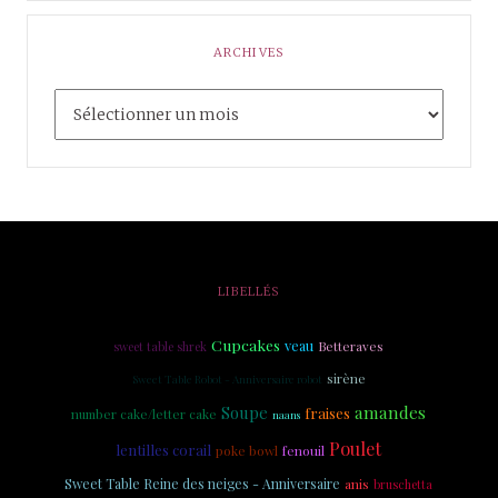
ARCHIVES
LIBELLÉS
Cupcakes
veau
Betteraves
sweet table shrek
sirène
Sweet Table Robot - Anniversaire robot
amandes
Soupe
fraises
number cake/letter cake
naans
Poulet
lentilles corail
poke bowl
fenouil
Sweet Table Reine des neiges - Anniversaire
anis
bruschetta