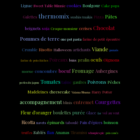
cookies
Boulgour
Lignac
Cake pops
Sweet Table Minnie
thermomix
Pâtes
Pizza
Galettes
sushis/makis
Chocolat
soja
beignets
cerises
Croque-monsieur
Pommes de terre
one pot pasta
farine de petit épeautre
Viande
Risotto
Crumble
artichauts
Halloween
panais
Poireaux
oeufs
pralin
Oignons
buns
farine de pois chiches
Fromage
boeuf
concombre
Aubergines
morue
Tomates
Poivrons
tajine
gaufres
Pêches
perles du japon
Madeleines
cheesecake
Harry Potter
Vaiana/Moana
accompagnement
Courgettes
entremet
blinis
purée
Fleur d'oranger
boulettes
Glace
vol au vent
far
Ricotta
épinards
boisson
taboulé
Pain d'épices
navets
Sablés
Ananas
flan
Tiramisu
truffes
whoopies pie
pois cassés