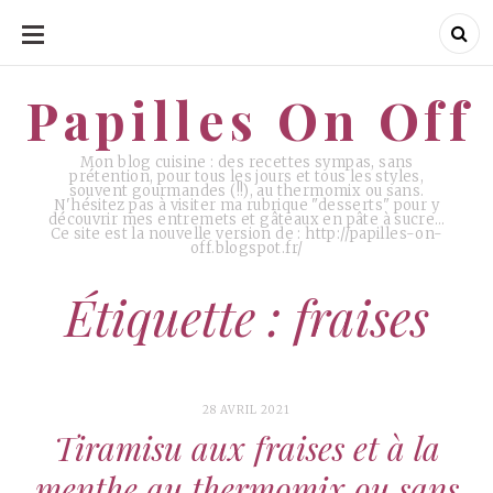
ALLER
AU
CONTENU
Papilles On Off
Papilles On Off
Mon blog cuisine : des recettes sympas, sans
prétention, pour tous les jours et tous les styles,
souvent gourmandes (!!), au thermomix ou sans.
N'hésitez pas à visiter ma rubrique "desserts" pour y
découvrir mes entremets et gâteaux en pâte à sucre…
Ce site est la nouvelle version de : http://papilles-on-
off.blogspot.fr/
Étiquette : fraises
28 AVRIL 2021
Tiramisu aux fraises et à la
menthe au thermomix ou sans