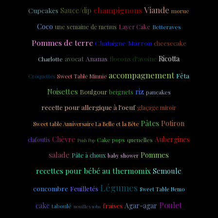
Viande
champignons
Cupcakes
Sauce/dip
morue
Coco
Layer Cake
une semaine de menus
Betteraves
Pommes de terre
Chataigne/Marron
cheesecake
Ananas
Ricotta
avocat
flocons d'avoine
Charlotte
accompagnement
Fêta
Croquettes
Sweet Table Minnie
Noisettes
riz
Boulgour
beignets
pancakes
recette pour allergique à l'oeuf
glaçage miroir
Pâtes
Potiron
Sweet table Anniversaire La Belle et la Bête
Chèvre
Aubergines
clafoutis
Cake pops
quenelles
Push Pop
salade
Pommes
Pâte à choux
baby shower
recettes pour bébé au thermomix
Semoule
Légumes
concombre
Feuilletés
Sweet Table Nemo
Poulet
cake
Agar-agar
fraises
taboulé
nouilles soba