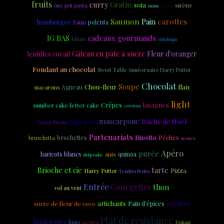
fruits
curry
Gratin
soja
sirène
one pot pasta
mms
naans
Saumon
carottes
Pain
hamburger
Tatin
polenta
IG BAS
cadeaux gourmands
blinis
rutabaga
Gâteau en pâte à sucre
Fleur d'oranger
lentilles corail
Fondant au chocolat
Sweet Table Anniversaire Harry Potter
Chocolat
Soupe
Chou-fleur
flan
Agneau
macarons
light
Crêpes
lasagnes
number cake/letter cake
croutons
mascarpone
Bûche de Noel
poke bowl
Vaiana/Moana
Partenariats
Risotto
brochettes
Pêches
bruschetta
scones
Apéro
purée
haricots blancs
anis
quinoa
drip cake
tarte
Brioche et cie
Pizza
Harry Potter
Tendres Perles
Entrée
Courgettes
thon
vol au vent
cookies
artichauts
sucre de fleur de coco
Pain d'épices
Plat de résistance
Madeleines
buns
Dukan
pavlova