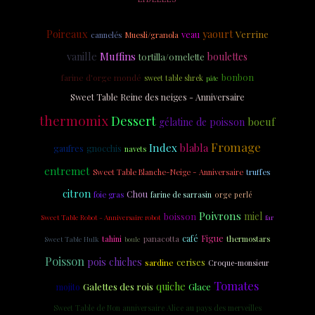
Poireaux
yaourt
Verrine
veau
cannelés
Muesli/granola
vanille
Muffins
boulettes
tortilla/omelette
bonbon
farine d'orge mondé
sweet table shrek
pâte
Sweet Table Reine des neiges - Anniversaire
thermomix
Dessert
boeuf
gélatine de poisson
Fromage
Index
blabla
gaufres
gnocchis
navets
entremet
Sweet Table Blanche-Neige - Anniversaire
truffes
citron
Chou
foie gras
farine de sarrasin
orge perlé
Poivrons
miel
boisson
Sweet Table Robot - Anniversaire robot
far
Figue
café
tahini
panacotta
thermostars
Sweet Table Hulk
boule
Poisson
pois chiches
cerises
sardine
Croque-monsieur
Tomates
Galettes des rois
quiche
Glace
mojito
Sweet Table de Non anniversaire Alice au pays des merveilles