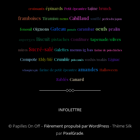
épinards
tajine
brunch
croissants
Petit épeautre
Cabillaud
framboises
Tiramisu
nems
soufflé
perles du japon
Gateau
oeufs
Oignons
carambar
pralin
fenouil
panais
Biscuit
tapenade/olives
pistaches
Confiture
asperges
Sucré-salé
Galettes
menus ig bas
mûres
farine de pois chiches
Compote
Ebly/blé
Crumble
sushis/makis
Lignac
pois cassés
amandes
farine de petit épeautre
Halloween
whoopies pie
Sablés
Canard
INFOLETTRE
© Papilles On Off –
Fièrement propulsé par WordPress
-
Thème Silk
par
PixelGrade
.