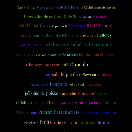
Sablés
veau
Cake pops
brunch
Harry Potter
navets
panais
mms
tapenade/olives
tajine
Crumble
Sweet Table Nemo
Sucré-salé
IG BAS
boeuf
croissants
farine de pois chiches
Feuilletés
soufflé
nems
number cake/letter cake
foie gras
yaourt
recettes pour bébé au thermomix
naans
amandes
Fondant au chocolat
Sweet Table Minnie
croutons
Chocolat
Muffins
Chataigne/Marron
café
salade
purée
cookies
menus ig bas
Halloween
buns
Poireaux
quenelles
vol au vent
Vaiana/Moana
gélatine de poisson
Compote
gnocchis
Pêches
Galettes des rois
beignets
boisson
Chou
gaufres
pancakes
Partenariats
Coco
Potiron
sirène
farine de petit épeautre
fruits
Pommes
Risotto
haricots blancs
bruschetta