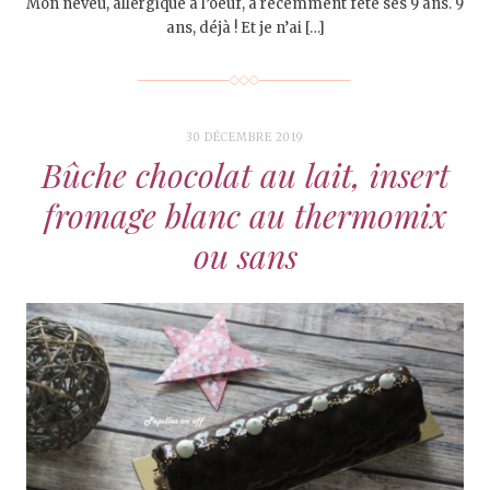
Mon neveu, allergique à l’oeuf, a récemment fêté ses 9 ans. 9
ans, déjà ! Et je n’ai […]
30 DÉCEMBRE 2019
Bûche chocolat au lait, insert
fromage blanc au thermomix
ou sans