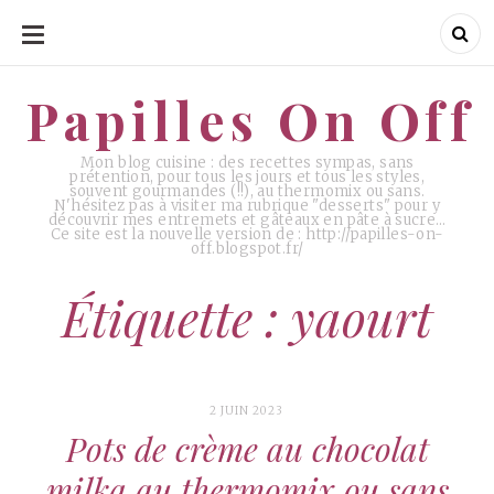
ALLER
AU
CONTENU
Papilles On Off
Papilles On Off
Mon blog cuisine : des recettes sympas, sans
prétention, pour tous les jours et tous les styles,
souvent gourmandes (!!), au thermomix ou sans.
N'hésitez pas à visiter ma rubrique "desserts" pour y
découvrir mes entremets et gâteaux en pâte à sucre…
Ce site est la nouvelle version de : http://papilles-on-
off.blogspot.fr/
Étiquette : yaourt
2 JUIN 2023
Pots de crème au chocolat
milka au thermomix ou sans