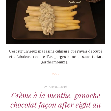
C’est sur un vieux magazine culinaire que j’avais découpé
cette fabuleuse recette d’assperges blanches sauce tartare
(au thermomix […]
19 JANVIER 2016
Crème à la menthe, ganache
chocolat façon after eight au