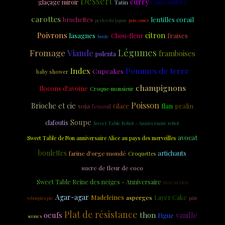
Dessert
curry
concombre
glaçage miroir
Tatin
carottes
brochettes
lentilles corail
perles du japon
pois cassés
Poivrons
citron
lasagnes
Chou-fleur
fraises
boule
Légumes
Fromage
Viande
framboises
polenta
Pommes de terre
Index
Cupcakes
baby shower
champignons
flocons d'avoine
Croque-monsieur
Poisson
Brioche et cie
soja
Glace
flan
pralin
fenouil
Soupe
clafoutis
Sweet Table Robot - Anniversaire robot
avocat
Sweet Table de Non anniversaire Alice au pays des merveilles
boulettes
artichauts
farine d'orge mondé
Croquettes
sucre de fleur de coco
Sweet Table Reine des neiges - Anniversaire
macarons
Agar-agar
Madeleines
Layer Cake
asperges
whoopies pie
pâte
Plat de résistance
oeufs
thon
vanille
Figue
scones