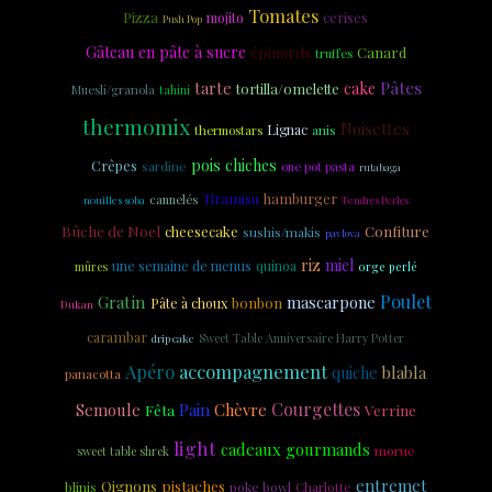
Tomates
Pizza
cerises
mojito
Push Pop
Gâteau en pâte à sucre
épinards
Canard
truffes
Pâtes
tarte
cake
tortilla/omelette
Muesli/granola
tahini
thermomix
Noisettes
Lignac
anis
thermostars
pois chiches
Crêpes
sardine
one pot pasta
rutabaga
Tiramisu
hamburger
cannelés
nouilles soba
Tendres Perles
Bûche de Noel
cheesecake
Confiture
sushis/makis
pavlova
riz
miel
une semaine de menus
quinoa
mûres
orge perlé
Poulet
Gratin
mascarpone
bonbon
Pâte à choux
Dukan
carambar
Sweet Table Anniversaire Harry Potter
drip cake
accompagnement
Apéro
blabla
quiche
panacotta
Courgettes
Semoule
Pain
Chèvre
Fêta
Verrine
light
cadeaux gourmands
morue
sweet table shrek
entremet
Oignons
pistaches
poke bowl
Charlotte
blinis