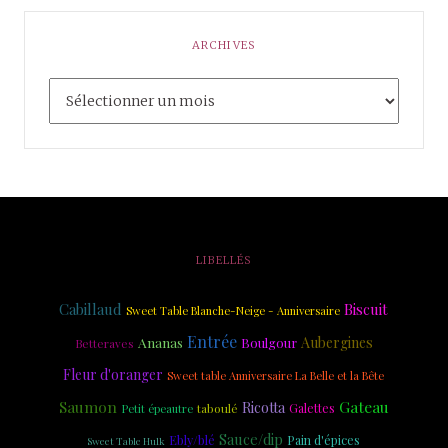
ARCHIVES
LIBELLÉS
Cabillaud
Biscuit
Sweet Table Blanche-Neige - Anniversaire
Entrée
Ananas
Aubergines
Boulgour
Betteraves
Fleur d'oranger
Sweet table Anniversaire La Belle et la Bête
Saumon
Gateau
Ricotta
taboulé
Galettes
Petit épeautre
Sauce/dip
Ebly/blé
Pain d'épices
Sweet Table Hulk