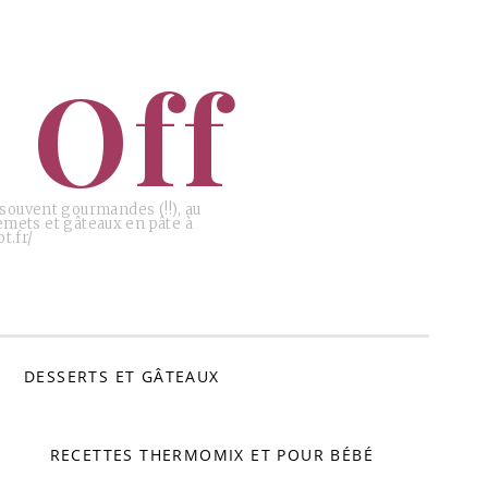
 Off
, souvent gourmandes (!!), au
emets et gâteaux en pâte à
t.fr/
DESSERTS ET GÂTEAUX
RECETTES THERMOMIX ET POUR BÉBÉ