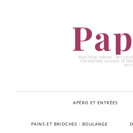
ALLER
AU
Pap
CONTENU
Mon blog cuisine : des rece
thermomix ou sans. N'hési
sucr
APÉRO ET ENTRÉES
PAINS ET BRIOCHES : BOULANGE
D