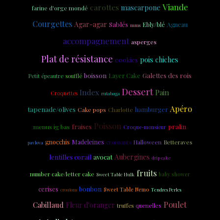
Viande
carottes
mascarpone
farine d'orge mondé
Courgettes
Agar-agar
Sablés
Ebly/blé
Agneau
mms
accompagnement
asperges
Plat de résistance
cookies
pois chiches
Galettes des rois
boisson
Layer Cake
Petit épeautre
soufflé
Dessert
Index
Pain
Croquettes
rutabaga
Apéro
tapenade/olives
hamburger
Cake pops
Charlotte
Poisson
fraises
pralin
menus ig bas
Croque-monsieur
Madeleines
gnocchis
croissants
Halloween
Betteraves
pavlova
Aubergines
lentilles corail
avocat
drip cake
fruits
number cake/letter cake
Sweet Table Hulk
baby shower
cerises
bonbon
Sweet Table Nemo
croutons
Tendres Perles
Poulet
Cabillaud
Fleur d'oranger
quenelles
truffes