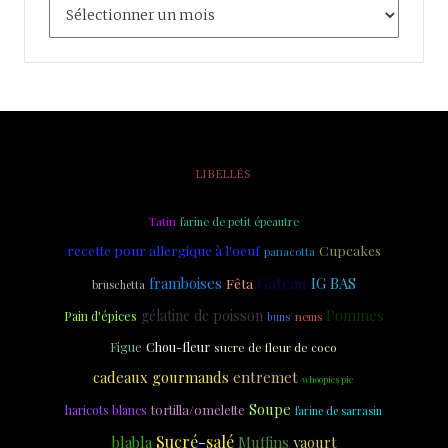
LIBELLÉS
Tatin
farine de petit épeautre
recette pour allergique à l'oeuf
Cupcakes
panacotta
Gateau
IG BAS
framboises
Fêta
bruschetta
gélatine de poisson
Pommes
Pain d'épices
nems
buns
Figue
Chou-fleur
sucre de fleur de coco
cadeaux gourmands
entremet
whoopies pie
Soupe
tortilla/omelette
haricots blancs
farine de sarrasin
Sucré-salé
blabla
Muffins
yaourt