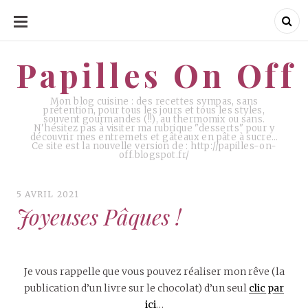
ALLER
AU
CONTENU
Papilles On Off
Papilles On Off
Mon blog cuisine : des recettes sympas, sans
prétention, pour tous les jours et tous les styles,
souvent gourmandes (!!), au thermomix ou sans.
N'hésitez pas à visiter ma rubrique "desserts" pour y
découvrir mes entremets et gâteaux en pâte à sucre…
Ce site est la nouvelle version de : http://papilles-on-
off.blogspot.fr/
5 AVRIL 2021
Joyeuses Pâques !
Je vous rappelle que vous pouvez réaliser mon rêve (la
publication d’un livre sur le chocolat) d’un seul
clic par
ici
…