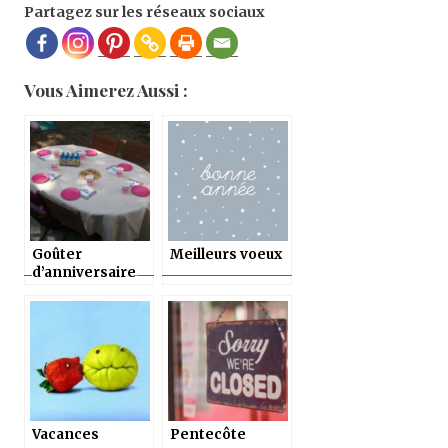
Partagez sur les réseaux sociaux
Vous Aimerez Aussi :
Goûter
Meilleurs voeux
d’anniversaire
pour fille, 5 ans
– Idées activités
– Déco à
imprimer
Vacances
Pentecôte