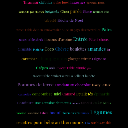
Tiramisu
lasagnes
clafoutis
poke bowl
perles du japon
purée
beignets
Glace
Chou
nouilles soba
farine de pois chiches
Bûche de Noel
taboulé
Pâtes
Sweet Table de Non anniversaire Alice au pays des merveilles
Entrée
flocons d'avoine
Pâte à choux
sweet table shrek
amandes
Coco
Chèvre
boulettes
Crumble
Push Pop
far
champignons
carambar
Oignons
glaçage miroir
Crêpes
anis
Sweet Table Minnie
pâte
Sweet table Anniversaire La Belle et la Bête
Pommes de terre
Fondant au chocolat
Harry Potter
concombre
miel
Feuilletés
épinards
Canard
cannelés
cake
Confiture
une semaine de menus
fenouil
blinis
scones
Légumes
boeuf
morue
sardine
tahini
thermostars
mûres
recettes pour bébé au thermomix
riz
sushis/makis