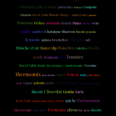
Gâteau en pâte à sucre
pistaches
Compote
Dukan
Ananas
Sweet Table Blanche-Neige - Anniversaire
panais
Poivrons
artichauts
Pizza
veau
Pêches
brunch
sirène
vanille
Chataigne/Marron
gaufres
Muesli/granola
Semoule
Poireaux
brochettes
quinoa
café
Noisettes
Brioche et cie
Sauce/dip
Ricotta
Galettes
Tomates
oeufs
Boulgour
flan
Verrine
Sweet Table Reine des neiges - Anniversaire
thermomix
curry
Potiron
soja
macarons
pancakes
Lignac
polenta
mojito
Sweet Table Robot - Anniversaire robot
boule
Chocolat
Biscuit
Gratin
tarte
Partenariats
quiche
Sweet Table Anniversaire Harry Potter
Fromage
citron
Risotto
cheesecake
foie gras
orge perlé