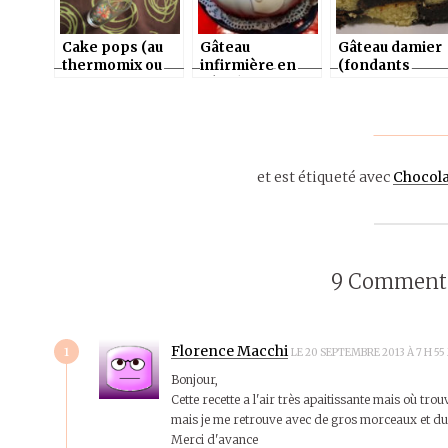
Cake pops (au
Gâteau
Gâteau damier
thermomix ou
infirmière en
(fondants
sans)
pâte à sucre
chocolat et
(gâteau damier)
amande), pâte 
au thermomix ou
sucre au
sans
thermomix ou
sans
et est étiqueté avec
Chocola
9 Commenta
1
Florence Macchi
LE 20 SEPTEMBRE 2013 À 7 H 5
Bonjour,
Cette recette a l'air très apaitissante mais où tr
mais je me retrouve avec de gros morceaux et du
Merci d'avance