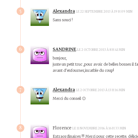
5
Alexandra
LE 22 SEPTEMBRE 2013 À 19 H 09 MIN
Sans souci !
6
SANDRINE
LE 2 OCTOBRE 2013 À 8 H 41 MIN
bonjour,
juste un petit truc ,pour avoir de belles bosses i
avant d'enfourner,inratble du coup!
7
Alexandra
LE 2 OCTOBRE 2013 À 13 H 16 MIN
Merci du conseil 🙂
8
Florence
LE 11 NOVEMBRE 2014 À 16 H 33 MIN
Extraordinaires !!! Merci pour cette recette, délic