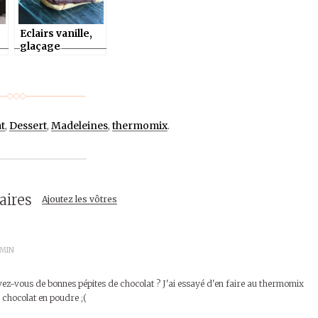
Eclairs vanille,
glaçage
chocolat au
à
thermomix ou
pas
t
,
Dessert
,
Madeleines
,
thermomix
.
ires
Ajoutez les vôtres
5 MIN
ouvez-vous de bonnes pépites de chocolat ? J'ai essayé d'en faire au thermomix
 chocolat en poudre ;(