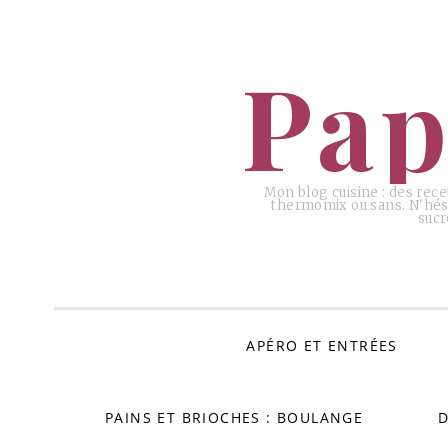
ALLER
AU
Pap
CONTENU
Mon blog cuisine : des rece
thermomix ou sans. N'hési
sucr
APÉRO ET ENTRÉES
PAINS ET BRIOCHES : BOULANGE
D