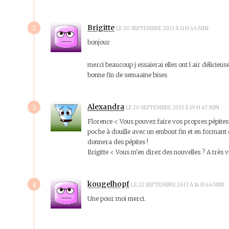
2
Brigitte
LE 20 SEPTEMBRE 2013 À 11 H 46 MIN
bonjour
merci beaucoup j essaierai elles ont l air délicieus
bonne fin de semaaine bises
3
Alexandra
LE 20 SEPTEMBRE 2013 À 19 H 47 MIN
Florence < Vous pouvez faire vos propres pépites 
poche à douille avec un embout fin et en formant d
donnera des pépites !
Brigitte < Vous m'en direz des nouvelles ? A très vi
4
kougelhopf
LE 22 SEPTEMBRE 2013 À 14 H 46 MIN
Une pour moi merci.