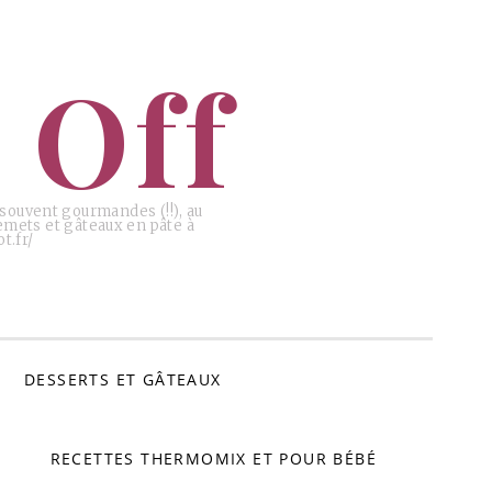
 Off
, souvent gourmandes (!!), au
emets et gâteaux en pâte à
t.fr/
DESSERTS ET GÂTEAUX
RECETTES THERMOMIX ET POUR BÉBÉ