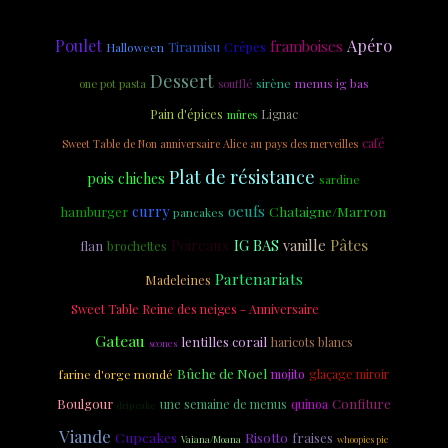
Poulet
Apéro
framboises
Tiramisu
Crêpes
Halloween
Dessert
sirène
menus ig bas
one pot pasta
soufflé
Pain d'épices
Lignac
mûres
café
Sweet Table de Non anniversaire Alice au pays des merveilles
Plat de résistance
pois chiches
sardine
curry
oeufs
Chataigne/Marron
hamburger
pancakes
Pâtes
Poireaux
IG BAS
vanille
flan
brochettes
Partenariats
Madeleines
Sweet Table Reine des neiges - Anniversaire
bruschetta
Gateau
lentilles corail
haricots blancs
scones
Bûche de Noel
farine d'orge mondé
mojito
glaçage miroir
Boulgour
Confiture
une semaine de menus
quinoa
drip cake
Viande
Cupcakes
Risotto
fraises
Vaiana/Moana
whoopies pie