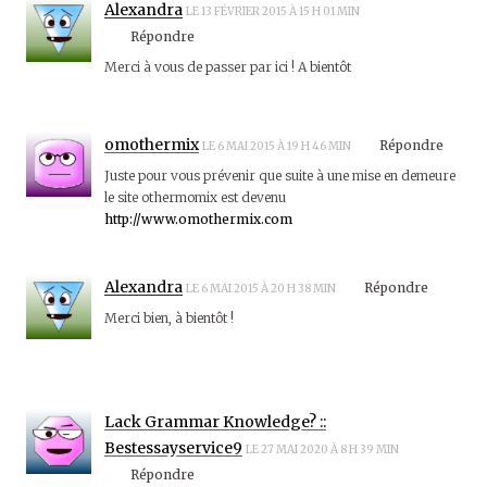
Alexandra
LE 13 FÉVRIER 2015 À 15 H 01 MIN
Répondre
Merci à vous de passer par ici ! A bientôt
omothermix
Répondre
LE 6 MAI 2015 À 19 H 46 MIN
Juste pour vous prévenir que suite à une mise en demeure
le site othermomix est devenu
http://www.omothermix.com
Alexandra
Répondre
LE 6 MAI 2015 À 20 H 38 MIN
Merci bien, à bientôt !
Lack Grammar Knowledge? ::
Bestessayservice9
LE 27 MAI 2020 À 8 H 39 MIN
Répondre