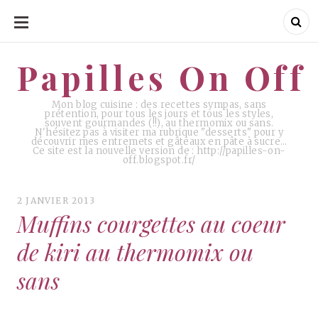
ALLER
AU
CONTENU
Papilles On Off
Papilles On Off
Mon blog cuisine : des recettes sympas, sans
prétention, pour tous les jours et tous les styles,
souvent gourmandes (!!), au thermomix ou sans.
N'hésitez pas à visiter ma rubrique "desserts" pour y
découvrir mes entremets et gâteaux en pâte à sucre…
Ce site est la nouvelle version de : http://papilles-on-
off.blogspot.fr/
2 JANVIER 2013
Muffins courgettes au coeur
de kiri au thermomix ou
sans