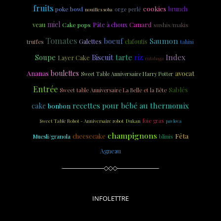
fruits
cookies
poke bowl
brunch
nouilles soba
orge perlé
miel
veau
Canard
Cake pops
Pâte à choux
sushis/makis
Tomates
Saumon
boeuf
Galettes
clafoutis
truffes
tahini
Soupe
Biscuit
tarte
riz
Index
Layer Cake
rutabaga
Ananas
boulettes
avocat
Sweet Table Anniversaire Harry Potter
Entrée
Sablés
Sweet table Anniversaire La Belle et la Bête
recettes pour bébé au thermomix
cake
bonbon
foie gras
Sweet Table Robot - Anniversaire robot
Dukan
pavlova
champignons
Fêta
cheesecake
Muesli/granola
blinis
Agneau
INFOLETTRE