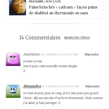
PROCHAINE
NON CLASSÉ
Pains briochés « cadeaux » façon pains
de shabbat au thermomix ou sans
14 Commentaires
Ajoutez les vôtres
Anonyme
Répondre
LE 3 JANVIER 2013 À 8 H 00 MIN
je teste ce soir
merci pour cette nouvelle recette simple
F.
Alexandra
Répondre
LE 3 JANVIER 2013 À 8 H 30 MIN
Je vous en prie, pour le coup, je n'y suis pour pas grand
chose : elle est extraite d'un livre thermomix. Mais comme
j'ai aimé, je fais partager 🙂