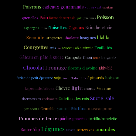
Poivrons
cadeaux gourmands
vol au vent
croutons
Poisson
Pain
quenelles
farine de sarrasin
pâte
pois cassés
Noisettes
Brioche et cie
Oignons
asperges
mms
Semoule
blabla
lasagnes
Charlotte
Croquettes
Courgettes
Feuilletés
anis
Sweet Table Minnie
far
Gâteau en pâte à sucre
Compote
beignets
Chou
boule
Chocolat
Fromage
flocons d'avoine
Ebly/blé
soja
épinards
boisson
farine de petit épeautre
Sweet Table Hulk
light
Chèvre
tapenade/olives
Verrine
morue
Sucré-salé
Galettes des rois
thermostars
croissants
yaourt
Muffins
mascarpone
Crumble
panacotta
Pommes de terre
quiche
tortilla/omelette
gnocchis
Légumes
amandes
Sauce/dip
navets
Betteraves