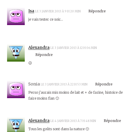
Isa
Répondre
LE 3 JANVIER 2013 À 9 H 20 MIN
je vais tester ce soir…
Alexandra
LE 3 JANVIER 2013 À 12 H 06 MIN
Répondre
😉
Sonia
Répondre
LE 3 JANVIER 2013 À 22 H 53 MIN
Perso j'aurais mis moins de lait et + de farine, histoire de
faire moins flan 🙂
Alexandra
Répondre
LE 4 JANVIER 2013 À 7 H 48 MIN
Tous les goûts sont dans la nature 🙂