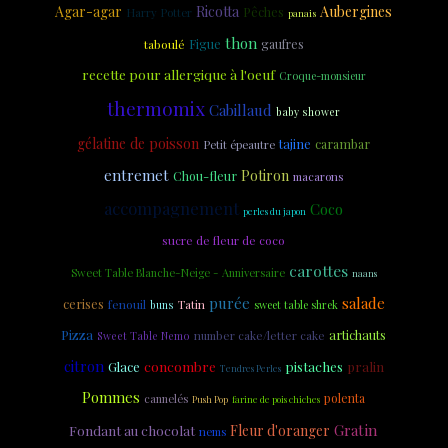
Agar-agar
Ricotta
Aubergines
Pêches
Harry Potter
panais
thon
Figue
taboulé
gaufres
recette pour allergique à l'oeuf
Croque-monsieur
thermomix
Cabillaud
baby shower
gélatine de poisson
tajine
carambar
Petit épeautre
entremet
Potiron
Chou-fleur
macarons
accompagnement
Coco
perles du japon
sucre de fleur de coco
carottes
Sweet Table Blanche-Neige - Anniversaire
naans
purée
salade
cerises
fenouil
Tatin
buns
sweet table shrek
Pizza
artichauts
number cake/letter cake
Sweet Table Nemo
citron
concombre
Glace
pistaches
pralin
Tendres Perles
Pommes
polenta
cannelés
Push Pop
farine de pois chiches
Gratin
Fondant au chocolat
Fleur d'oranger
nems