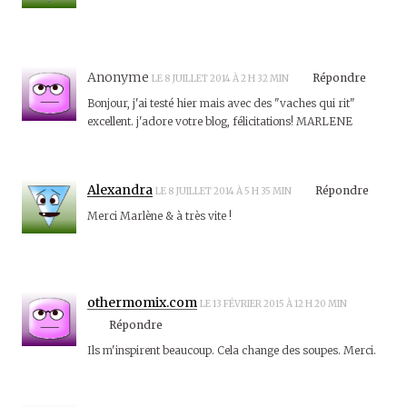
Anonyme
Répondre
LE 8 JUILLET 2014 À 2 H 32 MIN
Bonjour, j'ai testé hier mais avec des "vaches qui rit"
excellent. j'adore votre blog, félicitations! MARLENE
Alexandra
Répondre
LE 8 JUILLET 2014 À 5 H 35 MIN
Merci Marlène & à très vite !
othermomix.com
LE 13 FÉVRIER 2015 À 12 H 20 MIN
Répondre
Ils m'inspirent beaucoup. Cela change des soupes. Merci.