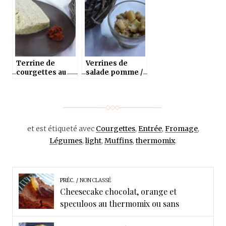
thermomix ou
ou sans)
sans
Terrine de
Verrines de
courgettes au
salade pomme /
parmesan et sa
courgette au
sauce tomate au
gruyère et
thermomix
vinaigre
balsamique au
thermomix
et est étiqueté avec
Courgettes
,
Entrée
,
Fromage
,
Légumes
,
light
,
Muffins
,
thermomix
.
PRÉC.
NON CLASSÉ
Cheesecake chocolat, orange et
speculoos au thermomix ou sans